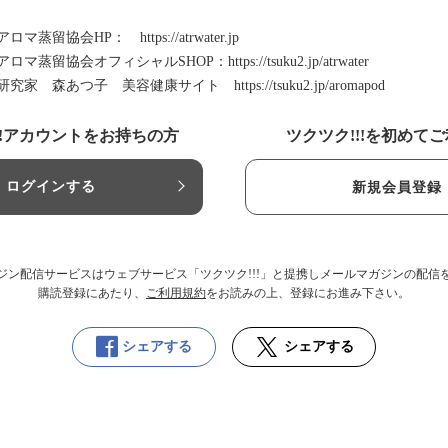
アロマ蒸留協会HP：
https://atrwater.jp
アロマ蒸留協会オフィシャルSHOP：
https://tsuku2.jp/atrwater
研究家 森あつ子 美容健康サイト
https://tsuku2.jp/aromapod
!!アカウントをお持ちの方
ツクツク!!!を初めて
ログインする
新規会員登録
ジン配信サービスはウェブサービス「ツクツク!!!」と提携しメールマガジンの配信
購読登録にあたり、
ご利用規約
をお読みの上、登録にお進み下さい。
シェアする
シェアする