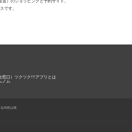
直送）
のショッピングと予約サイト。
スです。
合窓口）
ツクツク!!!アプリとは
ムノム
れる内容は個