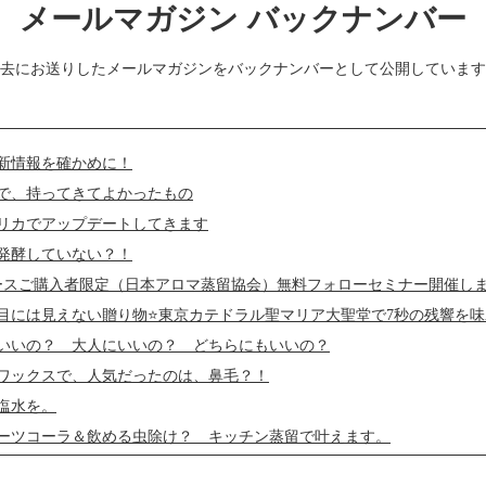
メールマガジン バックナンバー
去にお送りしたメールマガジンをバックナンバーとして公開しています
新情報を確かめに！
で、持ってきてよかったもの
リカでアップデートしてきます
発酵していない？！
ピースご購入者限定（日本アロマ蒸留協会）無料フォローセミナー開催し
目には見えない贈り物⭐️東京カテドラル聖マリア大聖堂で7秒の残響を
いいの？ 大人にいいの？ どちらにもいいの？
ワックスで、人気だったのは、鼻毛？！
塩水を。
ーツコーラ＆飲める虫除け？ キッチン蒸留で叶えます。
眼レフでカメラ女子デビュー