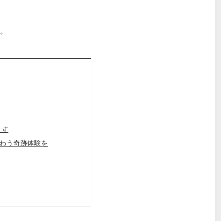
。
ます
味わう奇跡体験を