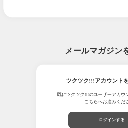
2026/07/12
iPhone 11
2026/07/09
広尾の素敵な
2026/07/06
えっ!? そ
2026/07/05
なぜ、そんな
2026/07/04
くすみの原因
2026/06/30
アロマを長年
メールマガジン
2026/06/28
大切なのは、
2026/06/26
その野菜、本
2026/06/24
年に一度のお
2026/06/22
食香バラの魅
ツクツク!!!アカウント
2026/06/20
グレープフル
2026/06/19
あなたの塩麹
既にツクツク!!!のユーザーアカ
2026/06/15
食事を一緒に
こちらへお進みくだ
2026/06/11
レモンのお水
2026/06/10
化粧していな
ログインする
2026/06/09
パイナップル