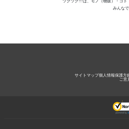
ツクツク!!!は、
モノ（物販）
・
コト
2026/05/11
塩麹が使えな
みんなで
2026/05/09
あなたが作っ
2026/05/08
お得な買い物
2026/05/06
重金属が検出
2026/05/05
調理器具で味
2026/05/02
なぜ 帝京大
2026/04/30
ナショナルカ
2026/04/27
久しぶりに見
2026/04/26
壁も床も？？
2026/04/24
サイトマップ
個人情報保護方
２週間以上 
ご意
2026/04/22
私が知らずに
2026/04/21
塩の本当に正
2026/04/18
食材もお花も
2026/04/16
タケノコの美
2026/04/14
脳が感じる味
2026/04/12
帝京大学 薬