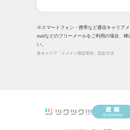
2026/06/07
中高時代友人
2026/06/06
ローズで幸福
2026/06/05
飲める虫除け
※スマートフォン・携帯など通信キャリアメー
2026/06/03
6月スペシャ
2026/06/02
mailなどのフリーメールをご利用の場合、稀
イスラエルは
2026/05/31
心と体の健康
い。
2026/05/28
絵本作家デビ
各キャリア「ドメイン指定受信」設定方法
2026/05/27
がんの方が食
2026/05/24
あなたの塩麹
2026/05/21
子供も飲める
2026/05/19
プロボクサー
2026/05/17
世界が私に追
2026/05/17
薔薇の香りで
2026/05/16
洋服ダンスは
2026/05/15
ファイシャル
2026/05/14
揚げ物をして