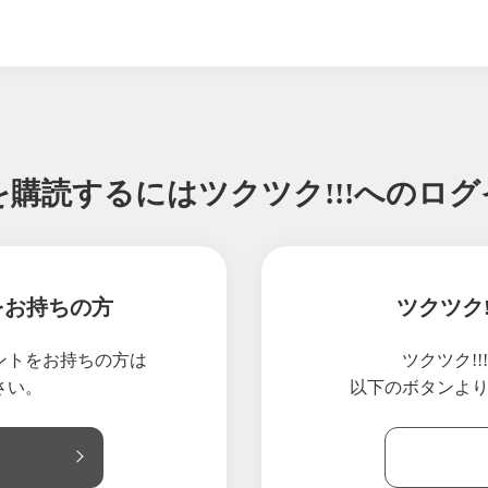
PROMAX 買いました
クリニックへ
んな使い方があるの？」 あるものが、少しの工夫で飲める虫除けになる方
に拘るのか？
は〇〇かも？
学んできましたが、新しい世界が開けた気がします
を購読するには
ツクツク!!!へのロ
仕組み？！年に30時間無駄にしていました
当に栄養をいただけてますか？ 料理の常識アップデートしよう
楽しみのローズセミナー＆ １１０名超えのお申し込みの人気セミナー
力とは？
をお持ちの方
ツクツク
ーツ・ローズ・パイナップルを構造から理解してみよう
と甘酒は、本当に発酵している？？
ウントをお持ちの方は
ツクツク!
できる幸せを味わった1日
さい。
以下のボタンよ
を長持ちさせる方法とは
ければ、クレンジングは不要なのか？安全なクレンジングとは？
を３倍楽しむクラフトアレンジ〜スキンケア難民から卒業しましょう