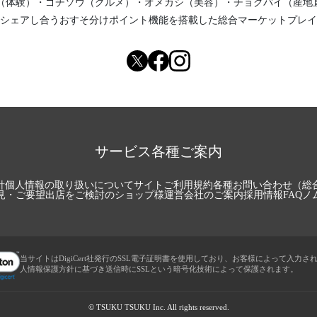
（体験）
・
ゴチソウ（グルメ）
・
オメカシ（美容）
・
チョクバイ（産地
い食材って？
シェアし合う
おすそ分けポイント機能
を搭載した総合マーケットプレイ
ている塩麹、本当に発酵している？？
方法教えてもらいました🎵
されないお塩ってあるのかな？
も栄養価も雲泥の差！！とにかく目から鱗が落ちまくり？！
学薬学部で「キッチン蒸留理論」が卒論テーマに取り上げられるのか？
ンファレンス＠東京ビックサイト 出展してきました
サービス各種ご案内
たプロマイド写真＆最強コスパの良い美容ケアとは？
お塩？？ 自分ご褒美時間とは。
針
個人情報の取り扱いについて
サイトご利用規約
各種お問い合わせ（総
水無しでお花を綺麗に保つ方法で歯茎も改善！
見・ご要望
出店をご検討のショップ様
運営会社のご案内
採用情報
FAQ
ノ
いたことを後悔した内容の勉強会を今夜開催します。
しい「摂取法」とは？？
自分も最大限の力を引き出す方法とは？
当サイトはDigiCert社発行のSSL電子証明書を使用しており、お客様によって入力さ
味しい茹で方の常識と方法が変わりました
人情報保護方針に基づき送信時にSSLという暗号化技術によって保護されます。
覚 韓国の牛肉スープを簡単に作る方法
学部の研究室でキッチン蒸留！地域活動に活用の様子を取材しました！
©
TSUKU TSUKU Inc. All rights reserved.