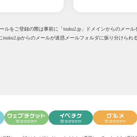
と会ってきました（なんと20年ぶりの再会の友人も）
度UPできる人とできない人がいる理由
？？ はい 飲めます。
ルをご登録の際は事前に「tsuku2.jp」ドメインからのメー
ルイベント開催します〜クレンジング＆ボディーソープ＆ローション作
にtsuku2.jpからのメールが迷惑メールフォルダに振り分け
美容大国？ 75万の美顔器とお塩
ツアーに参加しました
ュー？ 今宵インスタライブします
べてはいけないもの〜知識を持っておくかどうかで人生の質は変わって
、本当に発酵している？
虫除け作りました
にもおすすめなのか？
いついてきた？？ 海外美容情報ネタ〜〜
、安眠を促す方法
ウィンターなのに、体の中はスプリングにしています（笑）
ワックスのメリットと カラーセラピー
、揚げ油が増える鍋って本当？