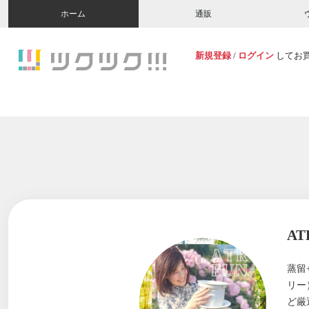
ホーム
通販
新規登録
/
ログイン
してお
A
蒸留
リー
ど厳