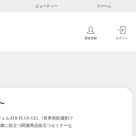
ビューティー
ファーム
新規登録
ログイン
〜
ェルATR PLUS GEL（世界初防腐剤フ
健康に役立つ関連商品役立つセミナーな