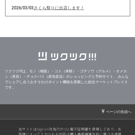
2026/03/03
さくら祭りに出店します！
2026/02/03
２月3日 恵方巻 当日販売数します！
2026/02/01
２月3日 恵方巻予約販売
2026/01/07
恵方巻の予約販売します！
2025/12/30
年末年始も営業します！
2025/11/24
秋の遊び場 in たかつ 2025 に出店します！
2025/11/18
リンク決済を導入しました
ツクツク!!!は、モノ（物販）・コト（体験）・ゴチソウ（グルメ）・オメカ
シ（美容）・チョクバイ（産地直送）のショッピングと予約サイト。
みんな
2025/11/08
シラス入りカナガワンだふるカレー
でシェアし合うおすそわけポイント機能を搭載した総合マーケットプレイス
2025/11/05
秋の遊び場 in たかつ 2025 に出店します！
です。
2025/10/15
かわさき推しメシにエントリーしてます！
2025/10/12
明日は梶が谷マルシェです！
2025/10/02
梶が谷マルシェに出店します！
2025/09/23
いよいよ今週末は「多摩川カレーグランプリ」
当サイトはDigiCert社発行のSSL電子証明書を使用しており、お
客様によって入力される内容は個人情報保護方針に基づき送信
です！