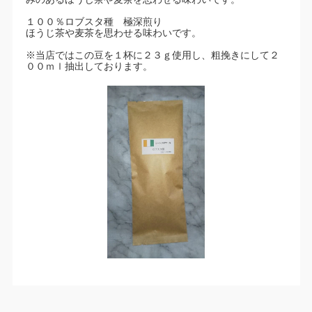
​１００％ロブスタ種 極深煎り
ほうじ茶や麦茶を思わせる味わいです。
※当店ではこの豆を１杯に２３ｇ使用し、粗挽きにして２
００ｍｌ抽出しております。