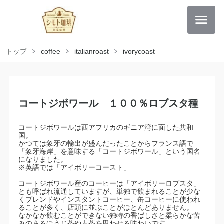
トップ
coffee
italianroast
ivorycoast
コートジボワール １００％ロブスタ種
コートジボワールは西アフリカのギニア湾に面した共和
国。
かつては象牙の輸出が盛んだったことからフランス語で
「象牙海岸」を意味する「コートジボワール」という国名
になりました。
※英語では「アイボリーコースト」
コートジボワール産のコーヒーは「アイボリーロブスタ」
とも呼ばれ流通していますが、単独で飲まれることが少な
くブレンドやインスタントコーヒー、缶コーヒーに使われ
ることが多く、店頭に並ぶことがほとんどありません。
なかなか飲むことができない独特の香ばしさと柔らかな苦
みのあるほうじ茶や麦茶を思わせる味わいです。