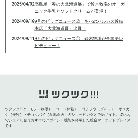
2025/04/02
高島屋「春の大北海道展」で鈴木牧場のオーガ
ニック牛乳とソフトクリームが登場！！
2024/09/18
9月のビッグニュース② あべのハルカス近鉄
本店「大北海道展」出展！
2024/09/11
9月のビッグニュース① 鈴木牧場が全国テレ
ビデビュー！
2024/07/24
【育てる牛乳、発売します！】
2024/06/26
シロの牧場便り -5- 十勝広尾 鈴木牧場【日本
一のオーガニック牧場】
2024/05/21
シロの牧場ものがたり -4- 十勝広尾 鈴木牧場
【日本一のオーガニック牧場】
2024/04/04
シロの牧場ものがたり -3- 十勝広尾 鈴木牧場
【日本一のオーガニック牧場】
ツクツク!!!は、モノ（物販）・コト（体験）・ゴチソウ（グルメ）・オメカ
シ（美容）・チョクバイ（産地直送）のショッピングと予約サイト。
みんな
2024/01/12
シロの牧場ものがたり -2- 十勝広尾 鈴木牧場
でシェアし合うおすそわけポイント機能を搭載した総合マーケットプレイス
です。
2024/01/02
2024年 鈴木牧場【日本一のオーガニック牧
場】