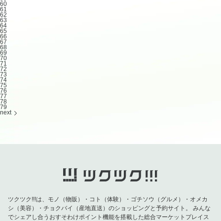
60
61
62
63
64
65
66
67
68
69
70
71
72
73
74
75
76
77
78
79
next
ツクツク!!!は、モノ（物販）・コト（体験）・ゴチソウ（グルメ）・オメカ
シ（美容）・チョクバイ（産地直送）のショッピングと予約サイト。
みんな
でシェアし合うおすそわけポイント機能を搭載した総合マーケットプレイス