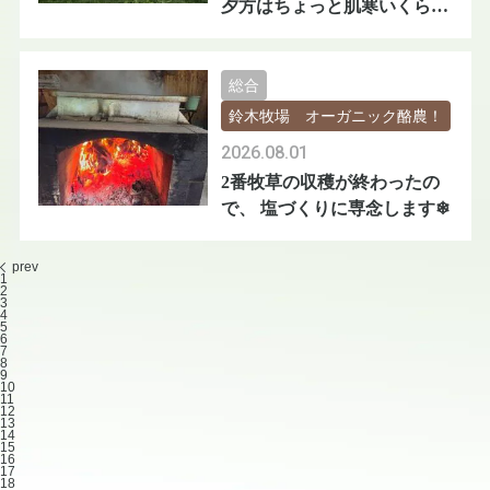
夕方はちょっと肌寒いくらい
😅
総合
鈴木牧場 オーガニック酪農！
2026.08.01
2番牧草の収穫が終わったの
で、 塩づくりに専念します❄
prev
1
2
3
4
5
6
7
8
9
10
11
12
13
14
15
16
17
18