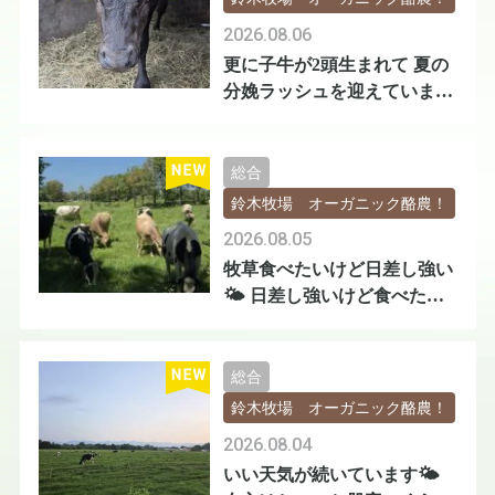
2026.08.06
更に子牛が2頭生まれて 夏の
分娩ラッシュを迎えています
🐄🐄
総合
鈴木牧場 オーガニック酪農！
2026.08.05
牧草食べたいけど日差し強い
🌤️ 日差し強いけど食べたい
😅
総合
鈴木牧場 オーガニック酪農！
2026.08.04
いい天気が続いています🌤️