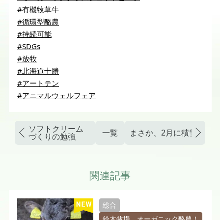
#有機牧草牛
#循環型酪農
#持続可能
#SDGs
#放牧
#北海道十勝
#アートテン
#アニマルウェルフェア
ソフトクリーム
一覧
まさか、2月に積雪がゼ
づくりの勉強
関連記事
総合
鈴木牧場 オーガニック酪農！