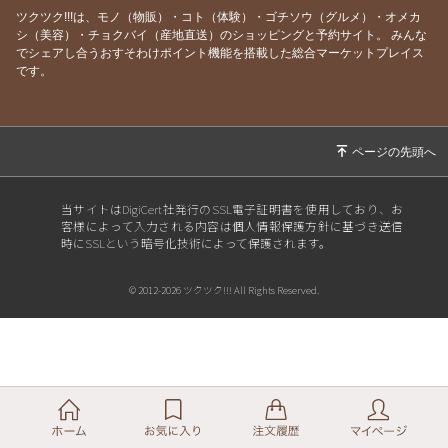
ツクツク!!!は、モノ（物販）・コト（体験）・ゴチソウ（グルメ）・オメカ
シ（美容）・チョクバイ（産地直送）のショッピングと予約サイト。
みんな
でシェアし合うおすそわけポイント機能を搭載した総合マーケットプレイス
です。
当サイトはDigiCert社発行のSSL電子証明書を使用しており、お
客様によって入力される内容は個人情報保護方針に基づき送信
時にSSLという暗号化技術によって保護されます。
© 2012-2026 ツクツク!!! All Rights Reserved.