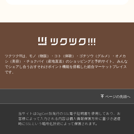
ツクツク!!!は、モノ（物販）・コト（体験）・ゴチソウ（グルメ）・オメカ
シ（美容）・チョクバイ（産地直送）のショッピングと予約サイト。
みんな
でシェアし合うおすそわけポイント機能を搭載した総合マーケットプレイス
です。
当サイトはDigiCert社発行のSSL電子証明書を使用しており、お
客様によって入力される内容は個人情報保護方針に基づき送信
時にSSLという暗号化技術によって保護されます。