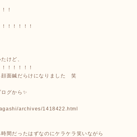
！！！
！！！！！！！
いたけど、
？！！！！！！
ら顔面鍼だらけになりました 笑
ブログから✨
magashi/archives/1418422.html
る時間だったはずなのにケラケラ笑いながら