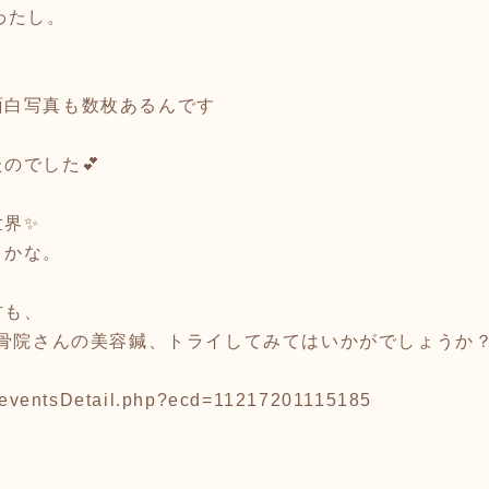
わたし。
、
面白写真も数枚あるんです
のでした💕
世界✨
とかな。
方も、
整骨院さんの美容鍼、トライしてみてはいかがでしょうか
ts/eventsDetail.php?ecd=11217201115185