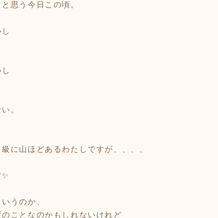
、と思う今日この頃。
いし
いし
ない。
ト級に山ほどあるわたしですが、、、、
す✨
というのか、
度のことなのかもしれないけれど