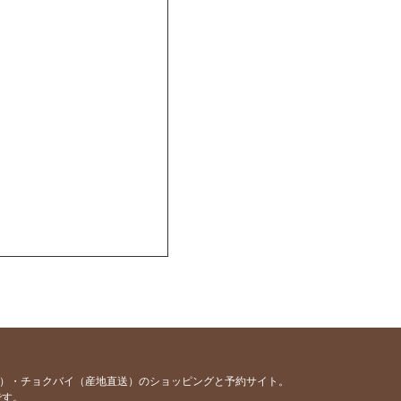
のお願い
容）・チョクバイ（産地直送）のショッピングと予約サイト。
です。