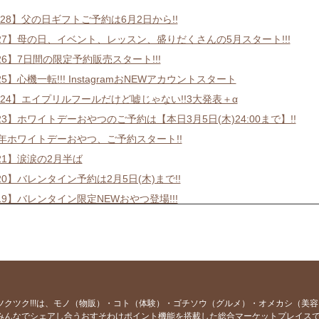
28】父の日ギフトご予約は6月2日から!!
227】母の日、イベント、レッスン、盛りだくさんの5月スタート!!!
26】7日間の限定予約販売スタート!!!
25】心機一転!!! InstagramおNEWアカウントスタート
224】エイプリルフールだけど嘘じゃない!!3大発表＋α
23】ホワイトデーおやつのご予約は【本日3月5日(木)24:00まで】!!
6年ホワイトデーおやつ、ご予約スタート!!
21】涙涙の2月半ば
20】バレンタイン予約は2月5日(木)まで!!
19】バレンタイン限定NEWおやつ登場!!!
18】お年玉大抽選会当選番号発表!!!!!
17】謹賀新年🎍ままがし2026年のRe:START
16】ゆく年くる年 / 2026年お年玉大抽選会で当たるプレゼント発表🙌
15】メリークリスマス🎄
214】フードレスキューありがとうございました🙌＋ままがし.ご購入時
ツクツク!!!は、モノ（物販）・コト（体験）・ゴチソウ（グルメ）・オメカシ（美
みんなでシェアし合うおすそわけポイント機能を搭載した総合マーケットプレイス
13】フードレスキュー隊募集!!!