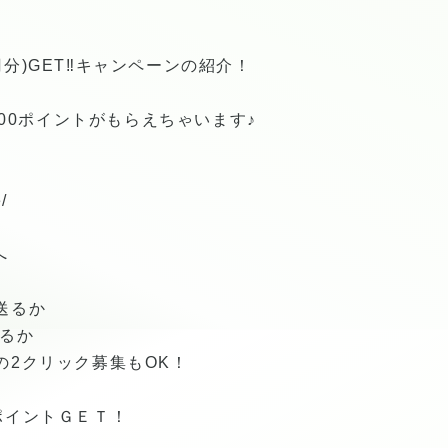
円分)GET‼︎キャンペーンの紹介！
00ポイントがもらえちゃいます♪
/
へ
で送るか
送るか
rでの2クリック募集もOK！
0ポイントＧＥＴ！