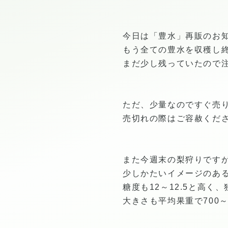
今日は「豊水」再販のお
もう全ての豊水を収穫し
まだ少し残っていたので
ただ、少量なのですぐ売
売切れの際はご容赦くだ
また今週末の梨狩りです
少しかたいイメージのあ
糖度も12～12.5と高く
大きさも平均果重で700