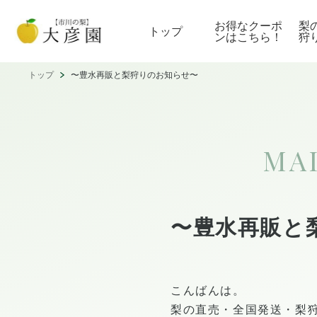
お得なクーポ
梨
トップ
ンはこちら！
狩
トップ
〜豊水再販と梨狩りのお知らせ〜
MA
〜豊水再販と
こんばんは。
梨の直売・全国発送・梨