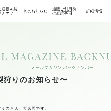
の通販＆梨
通販ご利用前
旬のお知らせ
詳細情報
りチケット
の必読事項
IL MAGAZINE
BACKN
メールマガジン バックナンバー
梨狩りのお知らせ〜
狩りのお店 大彦園です。