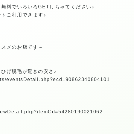
無料でいろいろGETしちゃてください♪
トご利用できます♪
ススメのお店です～
、ひげ脱毛が驚きの安さ♪
ents/eventsDetail.php?ecd=90862340804101
c/viewDetail.php?itemCd=54280190021062