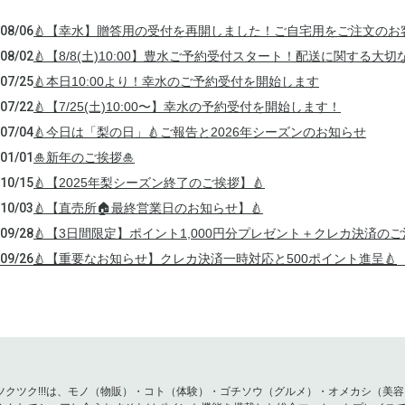
08/06
🍐【幸水】贈答用の受付を再開しました！ご自宅用をご注文のお
08/02
🍐【8/8(土)10:00】豊水ご予約受付スタート！配送に関する大
07/25
🍐本日10:00より！幸水のご予約受付を開始します
07/22
🍐【7/25(土)10:00〜】幸水の予約受付を開始します！
07/04
🍐今日は「梨の日」🍐ご報告と2026年シーズンのお知らせ
01/01
🎍新年のご挨拶🎍
10/15
🍐【2025年梨シーズン終了のご挨拶】🍐
10/03
🍐【直売所🏠最終営業日のお知らせ】🍐
09/28
🍐【3日間限定】ポイント1,000円分プレゼント＋クレカ決済のご
09/26
🍐【重要なお知らせ】クレカ決済一時対応と500ポイント進呈🍐
09/23
🍐【梨狩りスケジュール更新】＆【臨時休業のお知らせ】🍐
09/16
🍐臨時休業・梨狩り・かおり在庫追加のお知らせ🍐
09/13
🍐【新高】受付開始日と【決済方法】のお知らせ🍐
09/11
🍐【梨狩り】追加開催決定！3連休は4品種食べ比べ🍐
09/05
🍐今年も美味しく実りました！【豊水】収穫開始🍐
ツクツク!!!は、モノ（物販）・コト（体験）・ゴチソウ（グルメ）・オメカシ（美