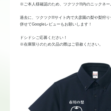
​※ご本人様確認のため、ツクツク!!!内のニックネ
​過去に、ツクツク!!!サイト内で大彦園の梨や梨
​併せてGoogleレビューもお願いします！
ドシドシご応募ください！
​※在庫限りのため欠品の際はご容赦ください。