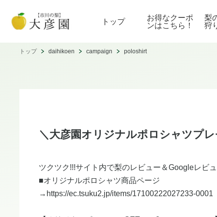
お得なクーポ
梨
トップ
ンはこちら！
狩
トップ
daihikoen
campaign
poloshirt
＼大彦園オリジナルポロシャツプレ
ツクツク!!!サイト内で梨のレビュー＆Googleレ
​■オリジナルポロシャツ商品ページ
→https://ec.tsuku2.jp/items/17100222027233-0001​