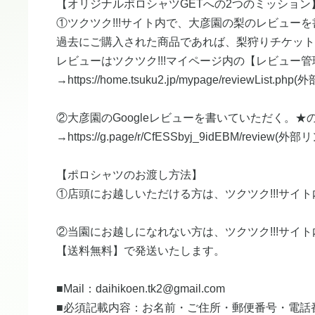
​【オリジナルポロシャツGETへの2つのミッション
​①ツクツク!!!サイト内で、大彦園の梨のレビュー
​過去にご購入された商品であれば、梨狩りチケット・
​レビューはツクツク!!!マイページ内の【レビュー
→https://home.tsuku2.jp/mypage/reviewList
​②大彦園のGoogleレビューを書いていただく。
​→https://g.page/r/CfESSbyj_9idEBM/revie
【​ポロシャツのお渡し方法】
​①店頭にお越しいただける方は、ツクツク!!!サイ
​②当園にお越しになれない方は、ツクツク!!!サ
​【送料無料】で発送いたします。
■​​Mail：daihikoen.tk2@gmail.com
■​必須記載内容：お名前・ご住所・郵便番号・電話番