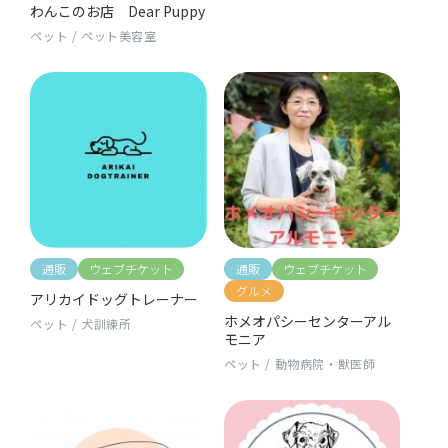
わんこのお店 Dear Puppy
ペット
/
ペット美容室
通販
ウェブチケット
通販
ウェブチケット
グルメ
アリカイドッグトレーナー
ホメオパシーセンターアル
ペット
/
犬訓練所
モニア
ペット
/
動物病院・獣医師