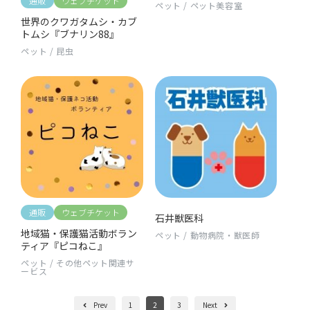
通販
ウェブチケット
ペット
/
ペット美容室
世界のクワガタムシ・カブ
トムシ『ブナリン88』
ペット
/
昆虫
通販
ウェブチケット
石井獣医科
地域猫・保護猫活動ボラン
ペット
/
動物病院・獣医師
ティア『ピコねこ』
ペット
/
その他ペット関連サ
ービス
Prev
1
2
3
Next