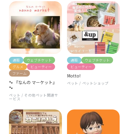
通販
ウェブチケット
通販
ウェブチケット
グルメ
ビューティー
ビューティー
ファーム
Motto!
🐾 『なんの マーケット』
ペット
/
ペットショップ
🐾
ペット
/
その他ペット関連サ
ービス