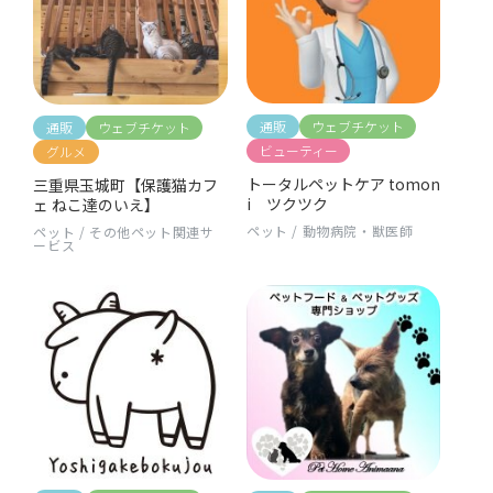
通販
ウェブチケット
通販
ウェブチケット
ビューティー
グルメ
トータルペットケア tomon
三重県玉城町【保護猫カフ
i ツクツク
ェ ねこ達のいえ】
ペット
/
動物病院・獣医師
ペット
/
その他ペット関連サ
ービス