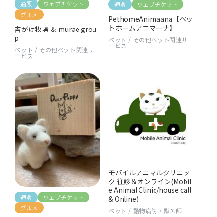
通販
ウェブチケット
通販
ウェブチケット
グルメ
PethomeAnimaana【ペッ
トホームアニマーナ】
吉がけ牧場 ＆ murae grou
p
ペット
/
その他ペット関連サ
ービス
ペット
/
その他ペット関連サ
ービス
モバイルアニマルクリニッ
ク 往診＆オンライン(Mobil
e Animal Clinic/house call
通販
ウェブチケット
& Online)
グルメ
ペット
/
動物病院・獣医師