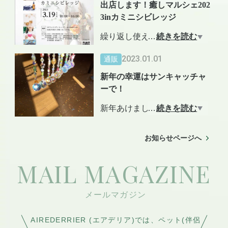
ど準備してお待ちしておりま
出店します！癒しマルシェ202
https://home.tsuku2.jp/storeDet
3%96%E3%82%A2%E3%83%
す。
3inカミニシビレッジ
ail.php?scd=0000199869
83%E3%83%97%E3%83%8
maps.app.goo.gl/z8wy2aBDgC
繰り返し使える「あずきカイ
…
続きを読む
9%E3%83%83%E3%82
EiqC4E9?g_st=ic
Lienfarm のハーブを贅沢に使
ロ」を手作りできます。
2023.01.01
通販
って、こねこね手ごね石けん
を作りましょう！
新年の幸運はサンキャッチャ
詳しくはショップInstagramを
ーで！
ご覧くださいね♪
会場へのアクセスは上記ペー
新年あけましておめでとうご
…
続きを読む
ジを見てくださいね
ざいます。本年も変わらぬご
https://instagram.com/airederrie
愛顧賜りますよう、よろしく
お知らせページへ
r?igshid=YmMyMTA2M2Y=
お願いいたします。
MAIL MAGAZINE
サンキャッチャーの起源は、
冬季間に日照時間の短い北欧
などの地域で、部屋の中に太
陽の光を取り込むために作ら
AIREDERRIER (エアデリア)では、ペット(伴侶