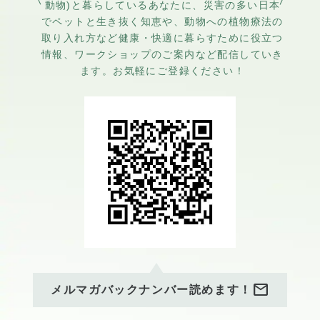
れたという説があります。
動物)と暮らしているあなたに、災害の多い日本
でペットと生き抜く知恵や、動物への植物療法の
冬至は過ぎてもまだまだ雪雲
取り入れ方など健康・快適に暮らすために役立つ
が厚く垂れ込めるこの季節、
情報、ワークショップのご案内など配信していき
車やバッグチャームとしてい
ます。お気軽にご登録ください！
かがですか？
新しい年の初めに「サンキャ
ッチャー」はいかがですか？
虹色の光の粒が、太陽のパワ
ーと幸運を運んでくれます。
商品の詳細は当店通販ページ
をご覧ください。
mail
メルマガバックナンバー読めます！