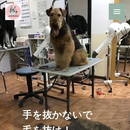
ポイントは泡・あ
わ・アワ
穴掘り・どろんこ大好き！水遊び大好き！