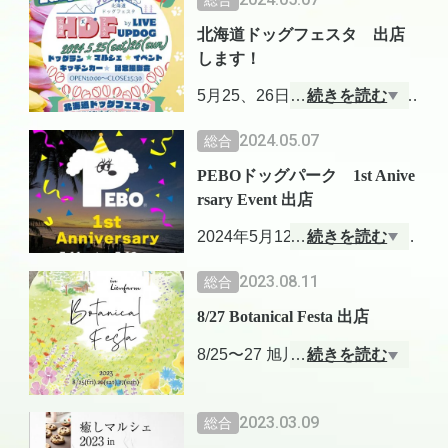
北海道ドッグフェスタ 出店
します！
5月25、26日 滝野すずらん公
…
続きを読む
園で開催される、北海道ドッ
2024.05.07
総合
グフェスタに出店します。
PEBOドッグパーク 1st Anive
ドッグラン、マルシェ、イベ
rsary Event 出店
ント、記念撮影会など、楽し
いプログラムがいっぱいで
2024年5月12日(日) PEBOドッ
…
続きを読む
す。
グパーク(札幌市厚別区山本)で
2023.08.11
総合
チューリップ🌷が綺麗なこの
出店します。
時期、ぜひ遊びに来てくださ
8/27 Botanical Festa 出店
お天気は微妙ですが、ドッグ
いね！
ランで愛犬と楽しい時間を過
8/25〜27 旭川で開催されるBot
…
続きを読む
https://www.takinopark.com/%E
ごしたあとにでもお立ち寄り
anical Festa に27日一日だけ出
3%82%A4%E3%83%99%E3%
ください。健康維持のための
店します！
83%B3%E3%83%88/%E3%8
2023.03.09
総合
商品、犬用ハーブふりかけな
3%A9%E3%82%A4%E3%8