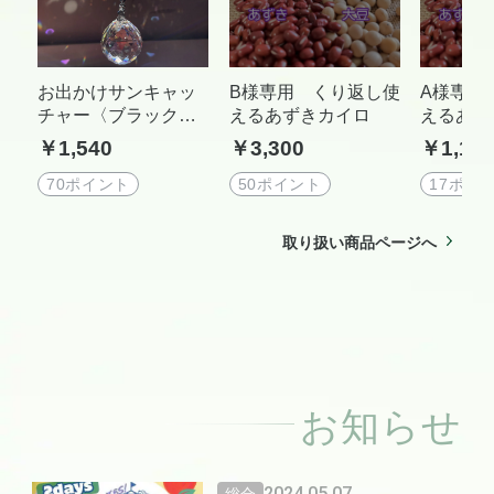
お出かけサンキャッ
B様専用 くり返し使
A様専用
チャー〈ブラックバ
えるあずきカイロ
えるあず
ード〉
￥1,540
￥3,300
￥1,10
70ポイント
50ポイント
17ポイ
取り扱い商品ページへ
お知らせ
2024.05.07
総合