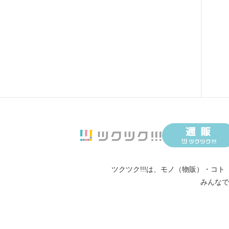
ツクツク!!!は、
モノ（物販）
・
コト
みんなで