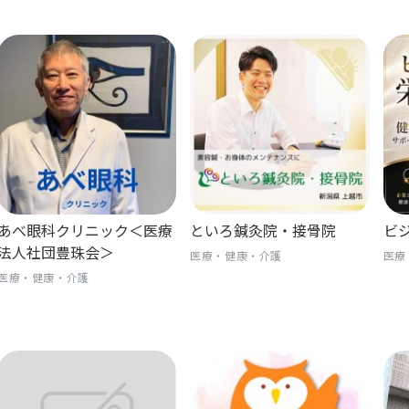
あべ眼科クリニック＜医療
といろ鍼灸院・接骨院
ビ
法人社団豊珠会＞
医療・健康・介護
医療
医療・健康・介護