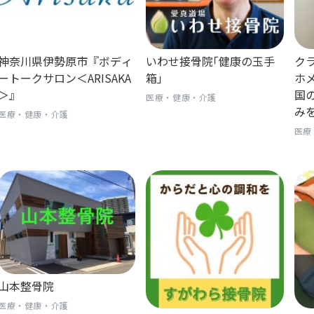
神奈川県伊勢原市『ボディ
いわせ接骨院｢健康の玉手
ク
ートークサロン＜ARISAKA
箱｣
ホ
＞』
国
医療・健康・介護
み
医療・健康・介護
医療
山本整骨院
医療・健康・介護