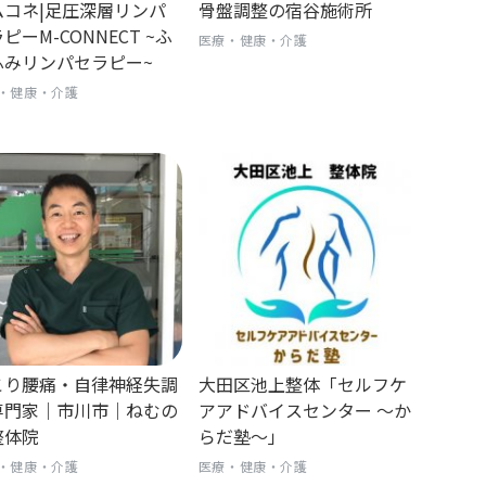
ムコネ|足圧深層リンパ
骨盤調整の宿谷施術所
ピーM-CONNECT ~ふ
医療・健康・介護
ふみリンパセラピー~
・健康・介護
こり腰痛・自律神経失調
大田区池上整体「セルフケ
専門家｜市川市｜ねむの
アアドバイスセンター 〜か
整体院
らだ塾〜」
・健康・介護
医療・健康・介護