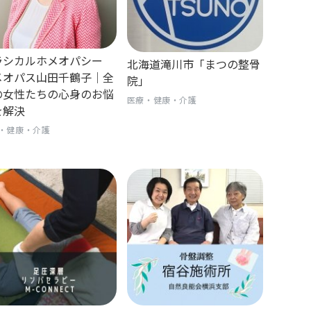
ラシカルホメオパシー
北海道滝川市「まつの整骨
メオパス山田千鶴子｜全
院」
の女性たちの心身のお悩
医療・健康・介護
を解決
・健康・介護