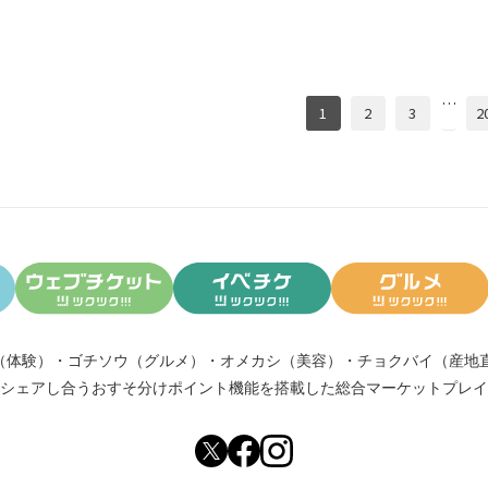
…
1
2
3
2
（体験）
・
ゴチソウ（グルメ）
・
オメカシ（美容）
・
チョクバイ（産地
シェアし合う
おすそ分けポイント機能
を搭載した総合マーケットプレイ