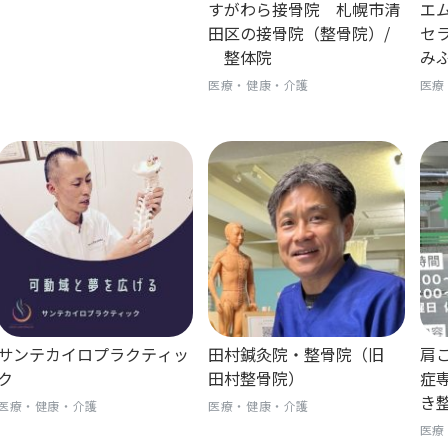
すがわら接骨院 札幌市清
エ
田区の接骨院（整骨院）/
セラ
整体院
み
医療・健康・介護
医療
サンテカイロプラクティッ
田村鍼灸院・整骨院（旧
肩
ク
田村整骨院）
症
き
医療・健康・介護
医療・健康・介護
医療