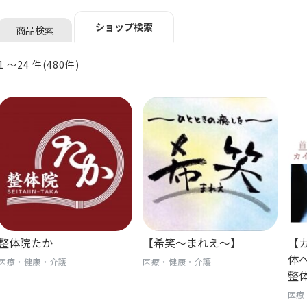
ショップ検索
商品検索
1 〜24 件(480件)
整体院たか
【希笑〜まれえ〜】
【
体
医療・健康・介護
医療・健康・介護
整
医療