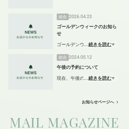
ていただきます。よろしくお
願いします。
2026.04.23
総合
ゴールデンウィークのお知ら
⭐️8月9日(日)〜8月12日(水)はお
せ
休みさせていただきます。
ゴールデンウィークは、下記
…
続きを読む
8月13日(木)より通常営業とな
の通りとさせていただきま
2024.05.12
総合
ります。
す。よろしくお願いします。
午後の予約について
⭐️4月29日(水)、5月5日(火)、6
現在、午後の予約は電話で
…
続きを読む
日(水)は、午前中（7:30〜12:0
「当日12時までに」ご連絡い
0受付）のみの営業となりま
ただくことになっております
す。
が、
お知らせページへ
★5月15日(水)より
⭐️5月3日(日)、4日(月)は定休日
MAIL MAGAZINE
予約制はかわりませんが、
です。
水曜日〜土曜日までは「12時