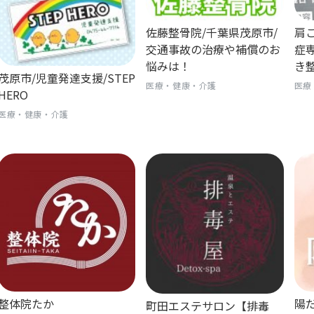
佐藤整骨院/千葉県茂原市/
肩
交通事故の治療や補償のお
症
悩みは！
き
茂原市/児童発達支援/STEP
医療・健康・介護
医療
HERO
医療・健康・介護
整体院たか
陽
町田エステサロン【排毒