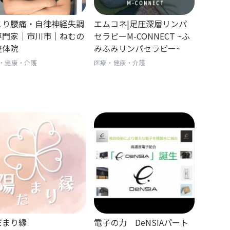
こり腰痛・自律神経失調
エムコネ|足圧深層リンパ
専門家｜市川市｜ねむの
セラピーM-CONNECT ~ふ
整体院
みふみリンパセラピー~
・健康・介護
医療・健康・介護
だまり縁
電子の力 DeNSIAパート