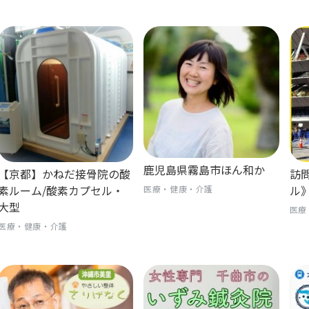
鹿児島県霧島市ほん和か
【京都】かねだ接骨院の酸
訪
素ルーム/酸素カプセル・
ル
医療・健康・介護
大型
医療
医療・健康・介護