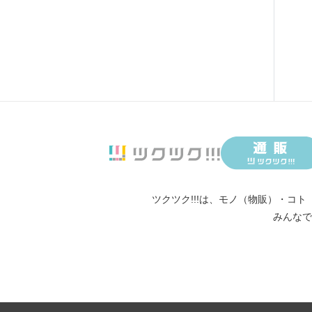
ツクツク!!!は、
モノ（物販）
・
コト
みんなで