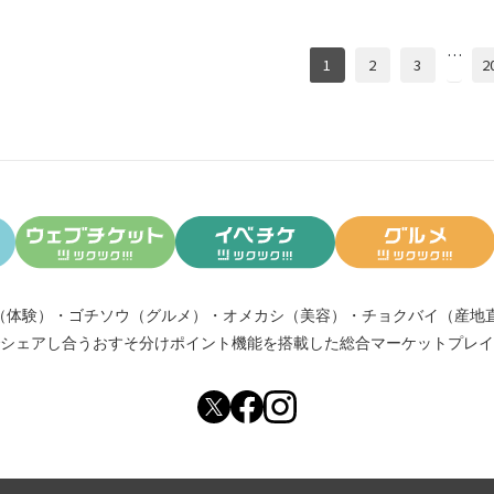
…
1
2
3
2
（体験）
・
ゴチソウ（グルメ）
・
オメカシ（美容）
・
チョクバイ（産地
シェアし合う
おすそ分けポイント機能
を搭載した総合マーケットプレイ