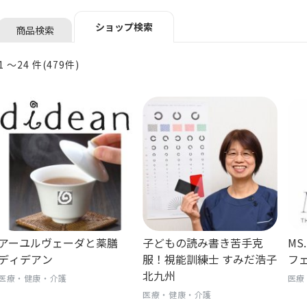
ショップ検索
商品検索
1 〜24 件(479件)
アーユルヴェーダと薬膳
子どもの読み書き苦手克
MS
ディデアン
服！視能訓練士 すみだ浩子
フ
北九州
医療・健康・介護
医療
医療・健康・介護