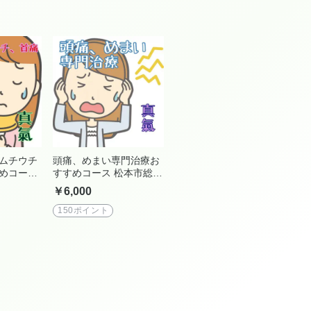
ムチウチ
頭痛、めまい専門治療お
めコース
すすめコース 松本市総合
院 真氣
治療院 真氣
￥6,000
150ポイント