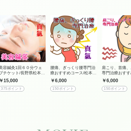
美容鍼灸1回６０分ウェ
腰痛、ぎっくり腰専門治
肩こり、首痛、
ブチケット/長野県松本市
療おすすめコース/松本市
専門治療おすす
美容鍼灸サロンShinkiの
総合治療院真氣
松本市総合治療
￥15,000
￥6,000
￥6,000
美容鍼灸はしみ、しわ、
たるみの改善、フェイス
375ポイント
150ポイント
150ポイント
ラインのアップ、目をぱ
っちりにするウェブチケ
ット