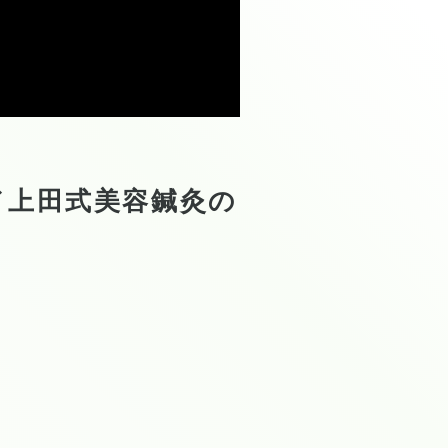
ッド上田式美容鍼灸の
松本市
腰痛、肩こり
真氣をご利用く