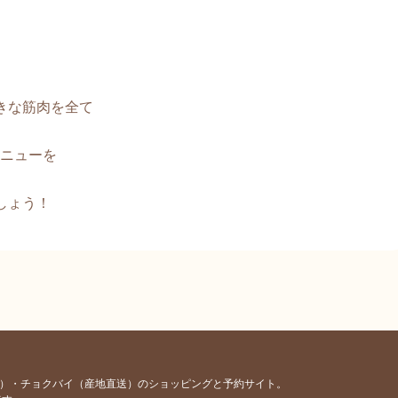
きな筋肉を全て
ニューを
しょう！
容）・チョクバイ（産地直送）のショッピングと予約サイト。