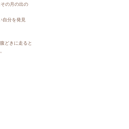
はその月の出の
い自分を発見
腹どきに走ると
。