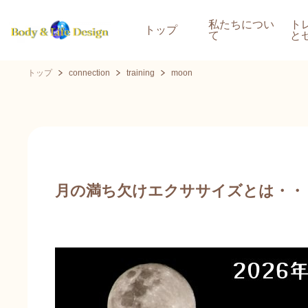
私たちについ
ト
トップ
て
と
トップ
connection
training
moon
​月の満ち欠けエクササイズとは・・