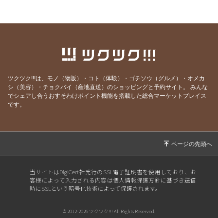
3大発表＋α
2026/03/05
【#223】ホワイトデーおやつのご予約は【本日
3月5日(木)24:00まで】!!
2026/02/24
2026年ホワイトデーおやつ、ご予約スタート!!
2026/02/17
【#221】涙涙の2月半ば
ツクツク!!!は、モノ（物販）・コト（体験）・ゴチソウ（グルメ）・オメカ
2026/02/04
【#220】バレンタイン予約は2月5日(木)まで!!
シ（美容）・チョクバイ（産地直送）のショッピングと予約サイト。
みんな
でシェアし合うおすそわけポイント機能を搭載した総合マーケットプレイス
2026/01/25
【#219】バレンタイン限定NEWおやつ登場!!!
です。
2026/01/18
【#218】お年玉大抽選会当選番号発表!!!!!
2026/01/06
【#217】謹賀新年🎍ままがし2026年のRe:STA
RT
2025/12/31
【#216】ゆく年くる年 / 2026年お年玉大抽選
当サイトはDigiCert社発行のSSL電子証明書を使用しており、お
会で当たるプレゼント発表🙌
客様によって入力される内容は個人情報保護方針に基づき送信
時にSSLという暗号化技術によって保護されます。
2025/12/25
【#215】メリークリスマス🎄
2025/11/26
【#214】フードレスキューありがとうございま
© 2012-2026 ツクツク!!! All Rights Reserved.
した🙌＋ままがし.ご購入時のお願い