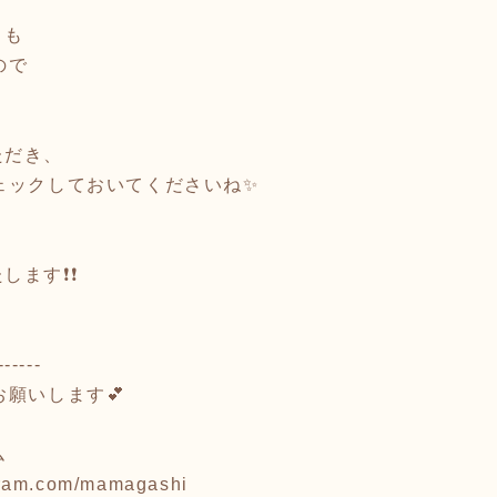
トも
ので
ただき、
ェックしておいてくださいね✨
す❗️❗️
------
お願いします💕
ム
gram.com/mamagashi