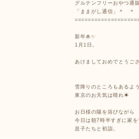
グルテンフリーおやつ通
「ままがし通信」＊ ＊ ＊
===================
新年🎍✨
1月1日。
あけましておめでとうご
雪降りのところもあるよ
東京のお天気は晴れ☀︎
お日様の陽を浴びながら
今日は朝7時半すぎに家を
息子たちと初詣。