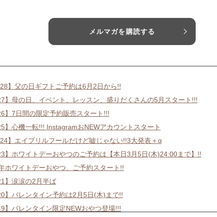
メルマガを購読する
28】父の日ギフトご予約は6月2日から!!
227】母の日、イベント、レッスン、盛りだくさんの5月スタート!!!
26】7日間の限定予約販売スタート!!!
25】心機一転!!! InstagramおNEWアカウントスタート
224】エイプリルフールだけど嘘じゃない!!3大発表＋α
23】ホワイトデーおやつのご予約は【本日3月5日(木)24:00まで】!!
6年ホワイトデーおやつ、ご予約スタート!!
21】涙涙の2月半ば
20】バレンタイン予約は2月5日(木)まで!!
19】バレンタイン限定NEWおやつ登場!!!