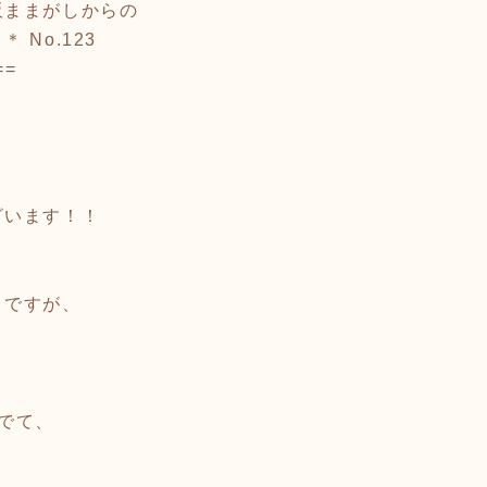
販ままがしからの
 No.123
==
ざいます！！
うですが、
でて、