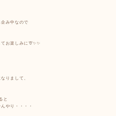
も企み中なので
てお楽しみに🦒✨✨
になりまして、
ると
ひんやり・・・・