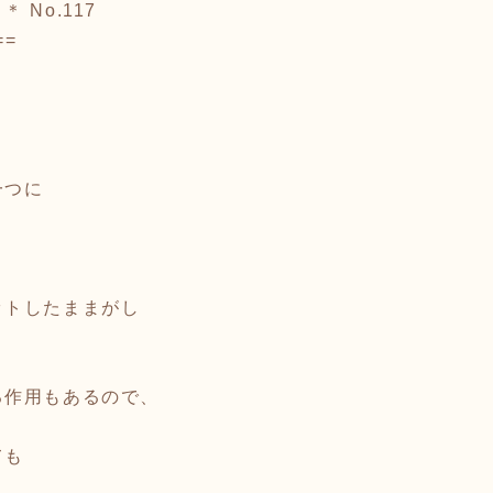
No.117
==
一つに
ットしたままがし
る作用もあるので、
ても