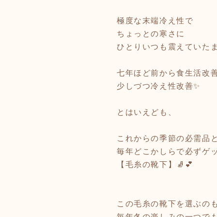
極度な末端冷え性で
ちょっとの寒さに
ひとりいつも震えていた
七年ほど前から食生活改
少しづつ冷え性改善✨
とはいえども、
これからの季節の必需品
毎年どこかしらで必ずゲ
【毛糸の靴下】🧦💕
この毛糸の靴下を選ぶの
毎年冬の楽しみの一つで