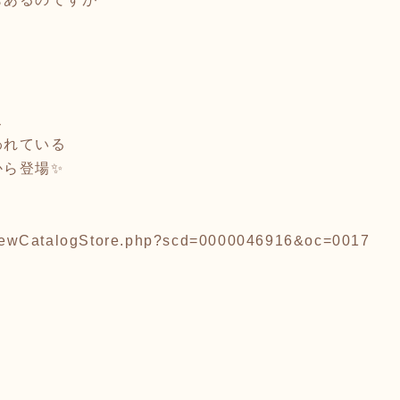
ス
われている
から登場✨
p/viewCatalogStore.php?scd=0000046916&oc=0017