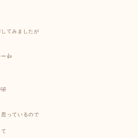
作してみましたが
ー👍
🤣
と思っているので
して