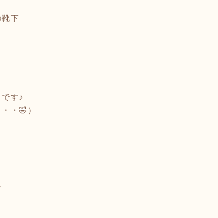
の靴下
です♪
・・🤣）
て