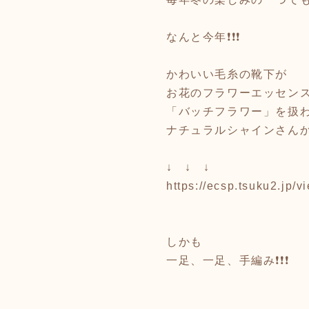
なんと今年❗️❗️❗️
かわいい毛糸の靴下が
お花のフラワーエッセン
「バッチフラワー」を扱
ナチュラルシャインさん
↓ ↓ ↓
https://ecsp.tsuku2.j
しかも
一足、一足、手編み❗️❗️❗️