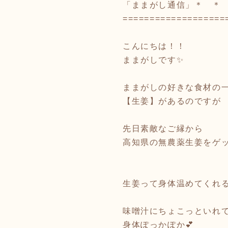
「ままがし通信」＊ ＊ ＊ 
===================
こんにちは！！
ままがしです✨
ままがしの好きな食材の
【生姜】があるのですが
先日素敵なご縁から
高知県の無農薬生姜をゲ
生姜って身体温めてくれ
味噌汁にちょこっといれ
身体ぽっかぽか💕