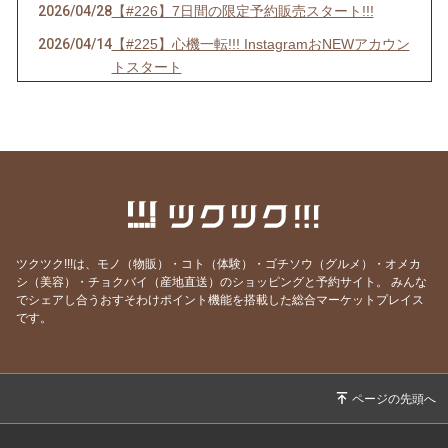
2026/04/28
【#226】7日間の限定予約販売スタート!!!
2026/04/14
【#225】心機一転!!! InstagramおNEWアカウン
トスタート
2026/04/01
【＃224】エイプリルフールだけど嘘じゃない!!
3大発表＋α
2026/03/05
【#223】ホワイトデーおやつのご予約は【本日
3月5日(木)24:00まで】!!
2026/02/24
2026年ホワイトデーおやつ、ご予約スタート!!
2026/02/17
【#221】涙涙の2月半ば
ツクツク!!!は、モノ（物販）・コト（体験）・ゴチソウ（グルメ）・オメカ
2026/02/04
【#220】バレンタイン予約は2月5日(木)まで!!
シ（美容）・チョクバイ（産地直送）のショッピングと予約サイト。
みんな
でシェアし合うおすそわけポイント機能を搭載した総合マーケットプレイス
2026/01/25
【#219】バレンタイン限定NEWおやつ登場!!!
です。
2026/01/18
【#218】お年玉大抽選会当選番号発表!!!!!
2026/01/06
【#217】謹賀新年🎍ままがし2026年のRe:STA
RT
2025/12/31
【#216】ゆく年くる年 / 2026年お年玉大抽選