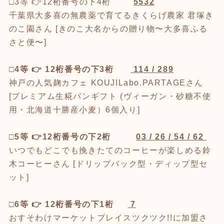
□3等 👉12桁番号の下4桁
5532
千葉県大多喜の無農薬で育てるきくらげ農家 君塚き
のこ園さん [きのこ大名からの贈り物〜大多喜ふる
さと便〜]
□4等 👉 12桁番号の下3桁
114 / 289
神戸の人気麹カフェ KOUJILabo.PARTAGEさん
[プレミアム生糀パンギフト (ヴィーガン・砂糖不使
用・北海道十勝産小麦）6個入り]
□5等 👉12桁番号の下2桁
03 / 26 / 54 / 62
いつでもどこでも挽きたてのコーヒーが楽しめる鈴
木コーヒーさん [ドリップバック型・ディップ型セ
ット]
□6等 👉 12桁番号の下1桁
7
おすそわけマーケットプレイスツクツク!!に加盟さ