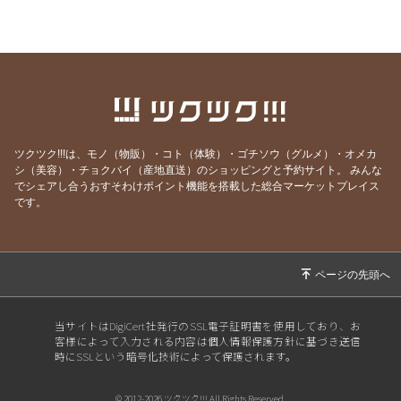
2026/04/01
【＃224】エイプリルフールだけど嘘じゃない!!
3大発表＋α
2026/03/05
【#223】ホワイトデーおやつのご予約は【本日
3月5日(木)24:00まで】!!
2026/02/24
2026年ホワイトデーおやつ、ご予約スタート!!
2026/02/17
【#221】涙涙の2月半ば
ツクツク!!!は、モノ（物販）・コト（体験）・ゴチソウ（グルメ）・オメカ
2026/02/04
【#220】バレンタイン予約は2月5日(木)まで!!
シ（美容）・チョクバイ（産地直送）のショッピングと予約サイト。
みんな
でシェアし合うおすそわけポイント機能を搭載した総合マーケットプレイス
2026/01/25
【#219】バレンタイン限定NEWおやつ登場!!!
です。
2026/01/18
【#218】お年玉大抽選会当選番号発表!!!!!
2026/01/06
【#217】謹賀新年🎍ままがし2026年のRe:STA
RT
2025/12/31
【#216】ゆく年くる年 / 2026年お年玉大抽選
当サイトはDigiCert社発行のSSL電子証明書を使用しており、お
会で当たるプレゼント発表🙌
客様によって入力される内容は個人情報保護方針に基づき送信
時にSSLという暗号化技術によって保護されます。
2025/12/25
【#215】メリークリスマス🎄
2025/11/26
【#214】フードレスキューありがとうございま
© 2012-2026 ツクツク!!! All Rights Reserved.