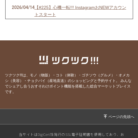
2026/04/14
【#225】心機一転!!! InstagramおNEWアカウン
トスタート
2026/04/01
【＃224】エイプリルフールだけど嘘じゃない!!
3大発表＋α
2026/03/05
【#223】ホワイトデーおやつのご予約は【本日
3月5日(木)24:00まで】!!
2026/02/24
2026年ホワイトデーおやつ、ご予約スタート!!
2026/02/17
【#221】涙涙の2月半ば
ツクツク!!!は、モノ（物販）・コト（体験）・ゴチソウ（グルメ）・オメカ
2026/02/04
【#220】バレンタイン予約は2月5日(木)まで!!
シ（美容）・チョクバイ（産地直送）のショッピングと予約サイト。
みんな
でシェアし合うおすそわけポイント機能を搭載した総合マーケットプレイス
2026/01/25
【#219】バレンタイン限定NEWおやつ登場!!!
です。
2026/01/18
【#218】お年玉大抽選会当選番号発表!!!!!
2026/01/06
【#217】謹賀新年🎍ままがし2026年のRe:STA
RT
2025/12/31
【#216】ゆく年くる年 / 2026年お年玉大抽選
当サイトはDigiCert社発行のSSL電子証明書を使用しており、お
会で当たるプレゼント発表🙌