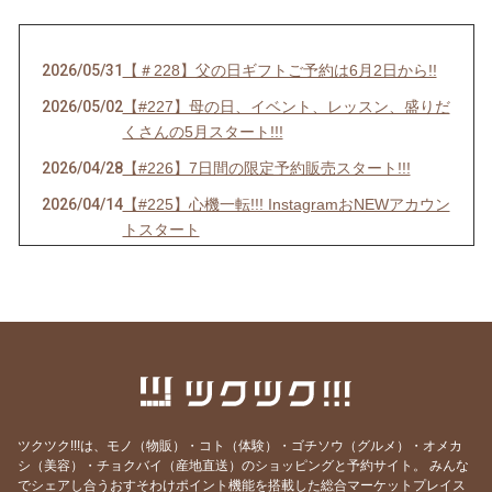
2026/05/31
【＃228】父の日ギフトご予約は6月2日から!!
2026/05/02
【#227】母の日、イベント、レッスン、盛りだ
くさんの5月スタート!!!
2026/04/28
【#226】7日間の限定予約販売スタート!!!
2026/04/14
【#225】心機一転!!! InstagramおNEWアカウン
トスタート
2026/04/01
【＃224】エイプリルフールだけど嘘じゃない!!
3大発表＋α
2026/03/05
【#223】ホワイトデーおやつのご予約は【本日
3月5日(木)24:00まで】!!
2026/02/24
2026年ホワイトデーおやつ、ご予約スタート!!
2026/02/17
【#221】涙涙の2月半ば
ツクツク!!!は、モノ（物販）・コト（体験）・ゴチソウ（グルメ）・オメカ
2026/02/04
【#220】バレンタイン予約は2月5日(木)まで!!
シ（美容）・チョクバイ（産地直送）のショッピングと予約サイト。
みんな
でシェアし合うおすそわけポイント機能を搭載した総合マーケットプレイス