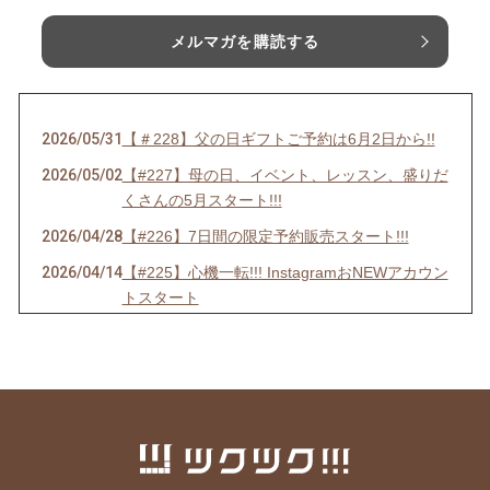
メルマガを購読する
2026/05/31
【＃228】父の日ギフトご予約は6月2日から!!
2026/05/02
【#227】母の日、イベント、レッスン、盛りだ
くさんの5月スタート!!!
2026/04/28
【#226】7日間の限定予約販売スタート!!!
2026/04/14
【#225】心機一転!!! InstagramおNEWアカウン
トスタート
2026/04/01
【＃224】エイプリルフールだけど嘘じゃない!!
3大発表＋α
2026/03/05
【#223】ホワイトデーおやつのご予約は【本日
3月5日(木)24:00まで】!!
2026/02/24
2026年ホワイトデーおやつ、ご予約スタート!!