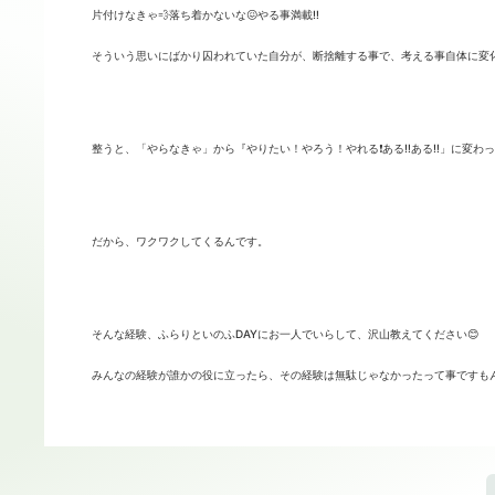
片付けなきゃ💨落ち着かないな😖やる事満載‼️
そういう思いにばかり囚われていた自分が、断捨離する事で、
考える事自体に変
整うと、「やらなきゃ」から『やりたい！やろう！やれる❗️
ある‼️ある‼️」に変
だから、ワクワクしてくるんです。
そんな経験、ふらりといのふDAYにお一人でいらして、
沢山教えてください😊
みんなの経験が誰かの役に立ったら、
その経験は無駄じゃなかったって事ですも