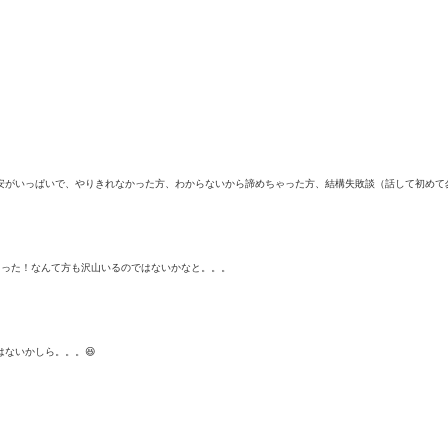
安がいっぱいで、やりきれなかった方、
わからないから諦めちゃった方、結構失敗談（
話して初めて
まった！なんて方も沢山いるのではないかなと。。。
ないかしら。。。😆