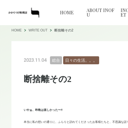
ABOUT INOF
IN
HOME
U
ET
HOME
WRITE OUT
断捨離その2
2023.11.04
総合
日々の生活。。。
断捨離その2
いやぁ、昨晩は楽しかった〜‼️
本当に私の想いの通りに、ふらりと訪れてくださったお客様たちと、
不思議な話