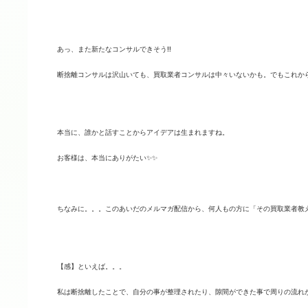
あっ、また新たなコンサルできそう‼️
断捨離コンサルは沢山いても、
買取業者コンサルは中々いないかも。
でもこれか
本当に、誰かと話すことからアイデアは生まれますね。
お客様は、本当にありがたい✨✨
ちなみに。。。このあいだのメルマガ配信から、何人もの方に「その買取業者教え
【感】といえば。。。
私は断捨離したことで、自分の事が整理されたり、
隙間ができた事で周りの流れ