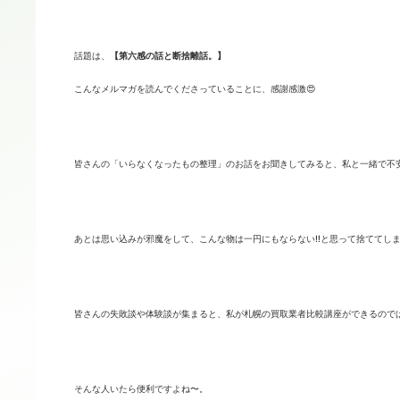
話題は、
【第六感の話と断捨離話。】
こんなメルマガを読んでくださっていることに、感謝感激😍
皆さんの「いらなくなったもの整理」のお話をお聞きしてみると、
私と一緒で不
あとは思い込みが邪魔をして、こんな物は一円にもならない‼️
と思って捨ててし
皆さんの失敗談や体験談が集まると、
私が札幌の買取業者比較講座ができるのでは
そんな人いたら便利ですよね〜。