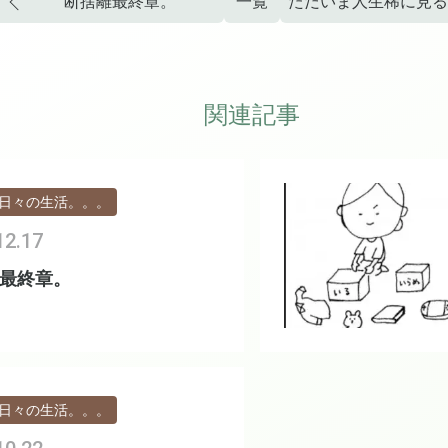
断捨離最終章。
一覧
関連記事
日々の生活。。。
12.17
最終章。
日々の生活。。。