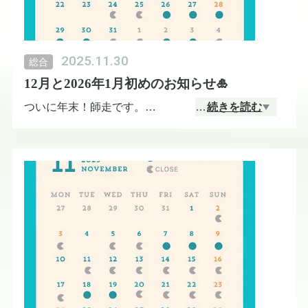
2025.11.30
総合
12月と2026年1月初めのお知らせ🎍
ついに年末！師走です。
…
続きを読む
今年はおせちを作らない分、30日まで営業します🈺
そして、年明け、1月２日と３日、13：00くらいか
ら営業しようかなと思っております。
年末年始（12／26〜1/3の営業予定日）は基本予約優
先ですが、席が空いていれば当日でもご来店可能で
す。
上記の日程に関しましては、おつまみのお皿のみの
営業を予定しております。（ご予約時にメニューの
リクエストはお受けします。）