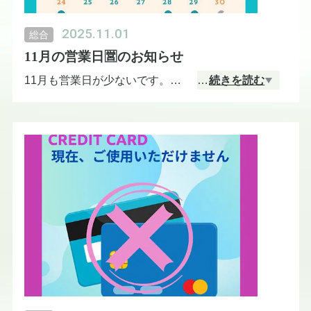
まずは、いのふのLINEへお問い合わせください。
2025.11.01
総合
https://lin.ee/BkCI30m
11月の営業日🈺のお知らせ
11月も営業日が少ないです。
…
続きを読む
申し訳ありません。
マークのないところは、メンバーさんのみが予約で
きます。
都合と合いましたら、ぜひこちらにご連絡ください
ませ。
https://lin.ee/fy7S7EI