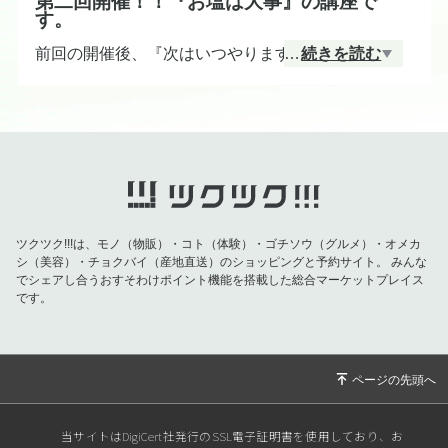
第二回開催！！『お塩は大事』の講座で
す。
前回の開催後、『次はいつやりますか？』とご要望
…
続きを読む
が多かったお塩の講座！２回目やりますよ〜〜〜。
お塩で健康管理するって言っても、お塩を控えるこ
となのかと思っていたら、すごい勘違い！！！！
間違った知識は、なんの役にも立たないなぁ〜と感
じた瞬間でした。
ツクツク!!!は、モノ（物販）・コト（体験）・ゴチソウ（グルメ）・オメカ
シ（美容）・チョクバイ（産地直送）のショッピングと予約サイト。
みんな
お塩だけで体調を整えることができますよ！
でシェアし合うおすそわけポイント機能を搭載した総合マーケットプレイス
です。
日程：2023年11月７日（火）
講師：中谷一十三（一十三Labo)
時間：18:30〜21:00
ウェブチケットからお申し込みください。
当サイトはDigiCert社発行のSSL電子証明書を使用しており、お