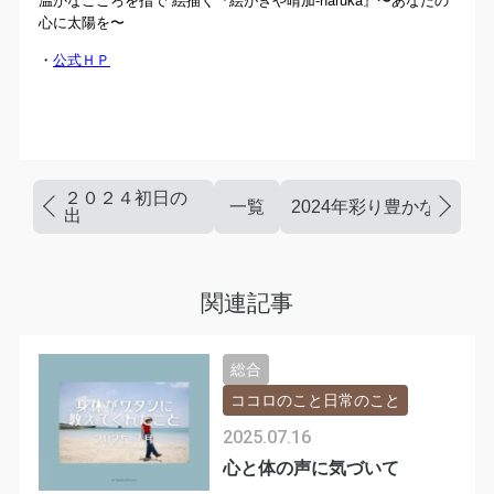
心に太陽を〜
・
公式ＨＰ
２０２４初日の
一覧
2024年彩り豊かな1年へ
出
関連記事
総合
ココロのこと日常のこと
2025.07.16
心と体の声に気づいて