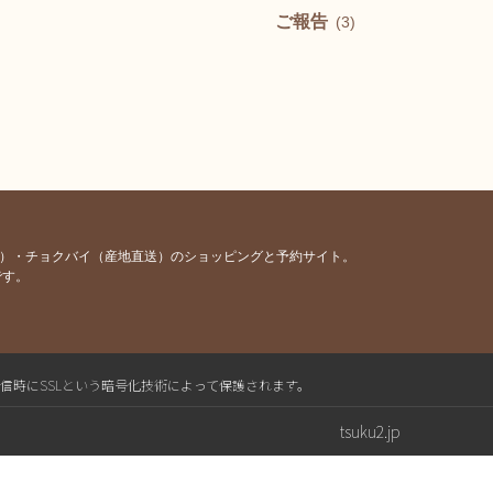
ご報告
(3)
容）・チョクバイ（産地直送）のショッピングと予約サイト。
です。
送信時にSSLという暗号化技術によって保護されます。
tsuku2.jp