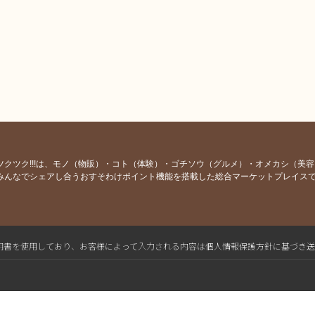
ツクツク!!!は、モノ（物販）・コト（体験）・ゴチソウ（グルメ）・オメカシ（美
みんなでシェアし合うおすそわけポイント機能を搭載した総合マーケットプレイス
L電子証明書を使用しており、お客様によって入力される内容は個人情報保護方針に基づき