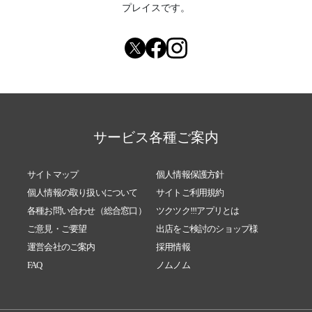
2024/06/24
《 飲む瞑想 とは？》HYDRAL YOGA TEA
プレイスです。
2024/05/13
《1年後の自分からメッセージ｜極上新茶プレ
ゼント企画》HYDRAL YOGA TEA
2024/04/04
《4月の出荷お休み・再入荷のお知らせ》
2024/04/03
《花粉症の人になぜグルテンフリーがおすす
めなのか？》HYDRAL YOGA TEA
2024/02/24
《ミラクルクッキー®︎がグレードアップして再
サービス各種ご案内
入荷！》HYDRAL YOGA TEA
2024/02/02
《旧正月とバレンタインセット♡今おすすめ
サイトマップ
個人情報保護方針
のオーガニック商品のご紹介》HYDRAL YOG
個人情報の取り扱いについて
サイトご利用規約
A TEA
各種お問い合わせ（総合窓口）
ツクツク!!!アプリとは
2023/12/31
《新たな辰年をどう描く？お茶の力で未来設
ご意見・ご要望
出店をご検討のショップ様
定♪》HYDRAL YOGA TEA
運営会社のご案内
採用情報
2023/12/04
《33階の天空でティータイムを・12月はラッ
FAQ
ノムノム
ピング無料♪》HYDRAL YOGA TEA
2023/10/25
《クリスマスの特別なシュトーレンセットの