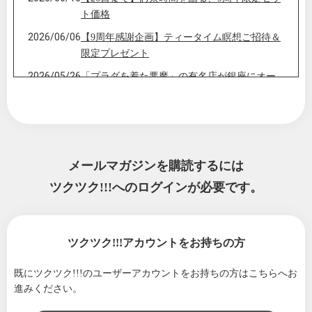
ト価格
2026/06/06
【9周年感謝企画】ティータイム瞑想ご招待＆
限定プレゼント
2026/05/26
「プラダを着た悪魔」の有名店が銀座にオー
プン。美食を極上のティーと共に。
2026/04/30
【5/10母の日】春のティータイムとGW中のご
注文案内
2026/02/27
【28日まで】春を祝う、ヴィーガンちらし寿
メールマガジンを購読するには
司とお茶
ツクツク!!!へのログインが必要です。
2026/01/07
2026年午年・馬とヨガの関係でひも解くティ
ータイム瞑想
2025/12/04
12月の完売御礼とギフトラッピング祭り
ツクツク!!!アカウントをお持ちの方
2025/11/04
【限定】シュトーレンセットご予約開始しま
した
既にツクツク!!!のユーザーアカウントをお持ちの方は
こちらへお
進みください。
2025/10/22
クレジットカードでお支払い頂けるようにな
りました｜HYDRAL YOGA TEA