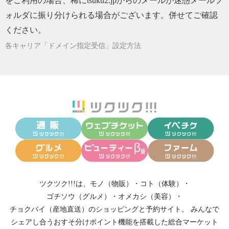
をご利用の場合、稀にtsuku2.jpからのメールが迷惑メールフ
2024/12/10
「渋み」は味じゃない？｜HYDRAL YOGA TE
ォルダに振り分けられる場合がございます。併せてご確認
A
ください。
2024/11/28
シュトーレンセット・ご予約の締切まであと3
日｜HYDRAL YOGA TEA
各キャリア「ドメイン指定受信」設定方法
2024/11/11
限定・オーガニック抹茶のシュトーレンセッ
ト予約販売はじまりました｜HYDRAL YOGA
TEA
2024/10/30
《11月の出荷お休み・ずっと心に残っている
言葉》HYDRAL YOGA TEA
2024/10/05
《オーガニックな暮らしのすすめ》HYDRAL
YOGA TEA
2024/09/08
《新たな旅路へ。》HYDRAL YOGA TEA
2024/08/11
《夏は涼しくコールドブリュー・アイスティ
ツクツク!!!は、
モノ（物販）
・
コト（体験）
・
ーで。》HYDRAL YOGA TEA
ゴチソウ（グルメ）
・
オメカシ（美容）
・
2024/07/08
《インド人はアイスティーを飲まない？》HY
チョクバイ（産地直送）
のショッピングと予約サイト。
みんなで
DRAL YOGA TEA
シェアし合う
おすそ分けポイント機能
を搭載した総合マーケット