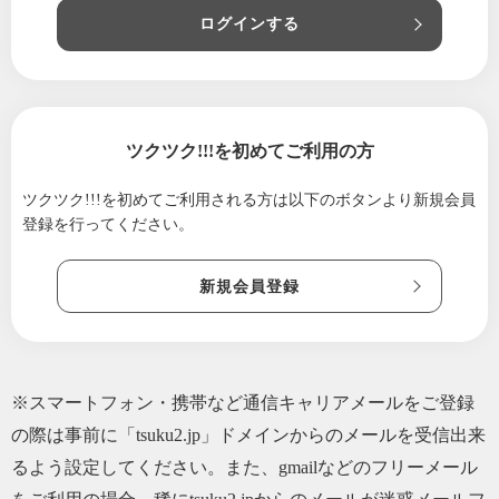
ログインする
2025/09/20
定期便をご注文の皆さまへ｜HYDRAL YOGA
TEA
2025/07/30
明日までの美味しいオーガニックお惣菜情報
｜HYDRAL YOGA TEA
ツクツク!!!を初めてご利用の方
2025/07/01
しばらく出荷をお休みします｜HYDRAL YOG
A TEA
ツクツク!!!を初めてご利用される方は
以下のボタンより新規会員
2025/06/09
祝８周年を迎えるスペシャルなお知らせ｜HY
登録を行ってください。
DRAL YOGA TEA
2025/05/03
お茶で季節を感じて｜HYDRAL YOGA TEA
新規会員登録
2025/03/12
ミラクルクッキーがついに再入荷します！｜H
YDRAL YOGA TEA
2025/02/04
お砂糖なしのバレンタイン♡｜HYDRAL YOG
※スマートフォン・携帯など通信キャリアメールをご登録
A TEA
の際は事前に「tsuku2.jp」ドメインからのメールを受信出来
2025/01/09
1月中に聞いて欲しい「新しく生まれ変わる」
るよう設定してください。また、gmailなどのフリーメール
ための話｜HYDRAL YOGA TEA