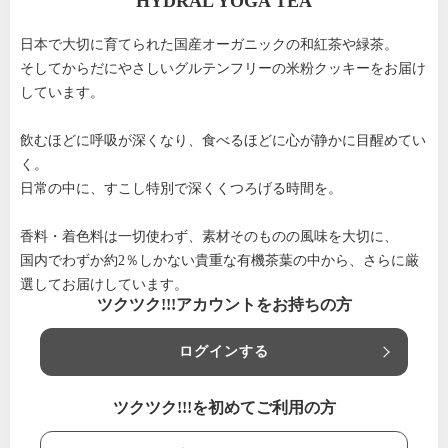
HYDRAL YOGA TEA
日本で大切に育てられた国産オーガニックの和紅茶や緑茶。
そしてからだにやさしいグルテンフリーの米粉クッキーをお届け
しています。
飲むほどに呼吸が深くなり、食べるほどに心が静かに目醒めてい
く。
日常の中に、すこし特別で深くくつろげる時間を。
香料・着色料は一切使わず、素材そのものの風味を大切に、
国内でわずか約2％しかない貴重な有機茶葉の中から、さらに厳
選してお届けしています。
ツクツク!!!アカウントをお持ちの方
ログインする
ツクツク!!!を初めてご利用の方