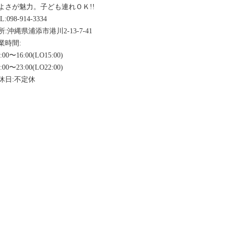
よさが魅力。子ども連れＯＫ!!
:098-914-3334
:沖縄県浦添市港川2-13-7-41
業時間:
:00〜16:00(LO15:00)
:00〜23:00(LO22:00)
休日:不定休
メルマガ購読特典
メルマガ登録でお好きなデザートプレゼント
メルマガ登録で『お好きなデザートプレゼント‼』 本日のオス
メールマガジンにてご案内させていただきます‼ メルマガを読
も!?( *´艸)
いつでもご利用いただけます
沖縄県浦添市の本格イタリアン『Second
沖縄県
oCasa/セコンドカーサ』
【利用条件】
ご来店時♪ スタッフにスマートフォンのクーポン画面をお見
のクーポン画面を表示しますと、控えメールが送信されます