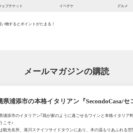
ウェブチケット
イベチケ
グルメ
買い物するとポイントがたまる！
メールマガジンの購読
縄県浦添市の本格イタリアン『SecondoCasa/
県浦添市のイタリアン｢我が家のように過ごせるワインと本格イタリア料理の店/S
うこそ♪
は観光名所、港川ステイツサイドタウンにあり、木の温もりあふれる空間