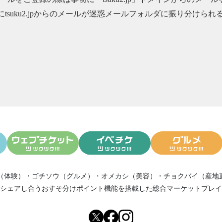
08/05
にtsuku2.jpからのメールが迷惑メールフォルダに振り分け
SecondoCasaより新メニューとおすすめのお知らせ✨
07/31
SecondoCasaより‼️緊急‼️今日までです💦
07/14
SecondoCasaより美味しいお知らせ✨
06/30
SecondoCasaより✨本日お休み頂きます🙏
06/02
SecondoCasaより✨チャンスです✨
05/26
SecondoCasaより✨再入荷しました‼️
05/17
SecondoCasaより美味しいお知らせ✨
05/10
SecondoCasaより明日の営業について♪😊
05/04
SecondoCasaより嬉しいご報告✨
05/03
SecondoCasaよりゴールデンウィークの予約について♪
02/29
しおりさんが卒業します😭SecondoCasaより✨
02/04
SecondoCasaより✨本日チャンスです♪
（体験）
・
ゴチソウ（グルメ）
・
オメカシ（美容）
・
チョクバイ（産地
01/26
SecondoCasaより旅行好き必見情報📣
シェアし合う
おすそ分けポイント機能
を搭載した総合マーケットプレイ
12/29
SecondoCasaの年末年始の営業について😊
12/13
SecondoCasaのクリスマスチキン🎄
12/13
SecondoCasaのクリスマスチキン🎄