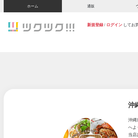
ホーム
通販
新規登録
/
ログイン
してお
沖
沖縄
へよ
当店