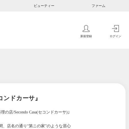
ビューティー
ファーム
新規登録
ログイン
セコンドカーサ』
econdo Casa(セコンドカーサ)｣
、店名の通り“第ニの家”のような居心