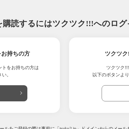
03/03
SecondoCasaより✨お得なお米🌾
03/02
SecondoCasaより美味しいお知らせ✨😊
を購読するには
ツクツク!!!へのロ
12/21
SecondoCasaのクリスマステイクアウトメニュー🎄
12/09
SecondoCasaの周年祭のお礼とクリスマスチキン🎄
11/27
SecondoCasaより、周年祭空きでました‼️
11/09
SecondoCasaより周年祭のご予約について✨
をお持ちの方
ツクツク
11/08
SecondoCasaより周年祭のお知らせ✨
10/30
SecondoCasaより✨本日解禁🍷
ウントをお持ちの方は
ツクツク!
10/20
SecondoCasaよりパーティプランのお知らせ✨
さい。
以下のボタンよ
10/18
SecondoCasaより美味しいお知らせ✨
10/11
SecondoCasaよりシャインマスカットメニューのお知らせ♪
10/04
SecondoCasaよりお伝えしたい事‼️
09/30
SecondoCasaよりお得なお知らせ✨
09/29
SecondoCasaよりお得で美味しいお知らせ✨
09/13
SecondoCasaより✨台風に負けるなキャンペーンします‼️
ルをご登録の際は事前に「tsuku2.jp」ドメインからのメー
08/10
SecondoCasaより美味しいお知らせ✨