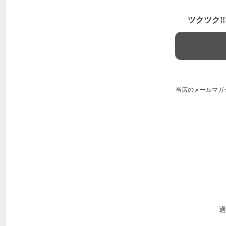
ツクツク!
当店のメールマガ
過