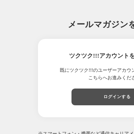
2025/
2025/
メールマガジン
2024/
2024/
2024/
2024/
ツクツク!!!アカウント
2024/
2024/
既にツクツク!!!のユーザーアカ
2024/
こちらへお進みくだ
2024/
2024/
ログインする
2024/
2024/
2024/
2024/
※スマートフォン・携帯など通信キャリアメー
2024/