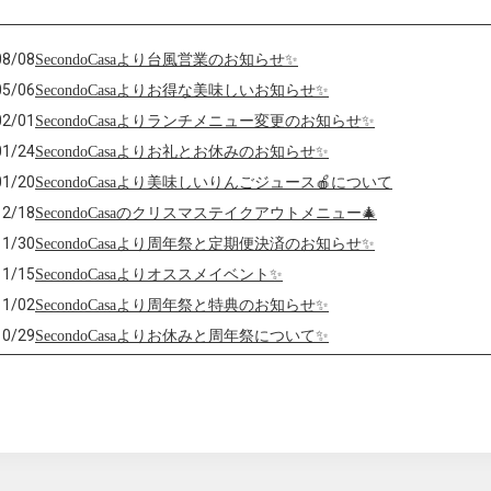
08/08
SecondoCasaより台風営業のお知らせ✨
05/06
SecondoCasaよりお得な美味しいお知らせ✨
02/01
SecondoCasaよりランチメニュー変更のお知らせ✨
01/24
SecondoCasaよりお礼とお休みのお知らせ✨
01/20
SecondoCasaより美味しいりんごジュース🍎について
12/18
SecondoCasaのクリスマステイクアウトメニュー🎄
11/30
SecondoCasaより周年祭と定期便決済のお知らせ✨
11/15
SecondoCasaよりオススメイベント✨
11/02
SecondoCasaより周年祭と特典のお知らせ✨
10/29
SecondoCasaよりお休みと周年祭について✨
10/07
SecondoCasaよりフードレスキューのお願い🙏
09/30
SecondoCasaより子ども応援チケット定期便について
09/29
SecondoCasaより営業時間と定期便について
04/29
SecondoCasaよりお休み変更のお知らせ📢
03/06
SecondoCasaより✨好きなお店が無くなる？！