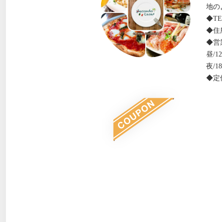
地の
◆TEL
◆住所
◆営
昼/12
夜/18
◆定