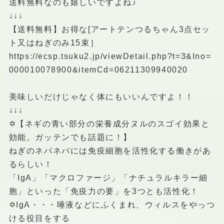
送料無料なのも嬉しいですよね♪
↓↓↓
【送料無料】お得な[アートテンつるちゃん3点セッ
ト又はねぎのみ15束］
https://ecsp.tsuku2.jp/viewDetail.php?t=3&Ino=
000010078900&itemCd=06211309940020
美味しいだけじゃなく体にもいいんですよ！！
↓↓↓
✡【ネギの青い部分の栄養成分ヌルのスゴイ効果と
効能。ガッテンでも話題に！】
ねぎのネバネバには免疫細胞を活性化する働きがあ
るらしい！
「IgA」「マクロファージ」「ナチュラルキラー細
胞」といった「免疫力の要」を3つとも活性化！
✡IgA・・・唾液などにふくまれ、ウィルスをやっつ
ける役目をする