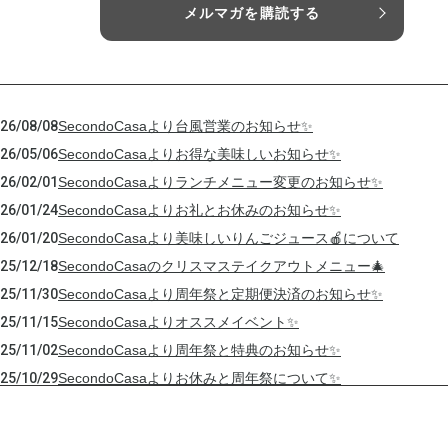
メルマガを購読する
26/08/08
SecondoCasaより台風営業のお知らせ✨
26/05/06
SecondoCasaよりお得な美味しいお知らせ✨
26/02/01
SecondoCasaよりランチメニュー変更のお知らせ✨
26/01/24
SecondoCasaよりお礼とお休みのお知らせ✨
26/01/20
SecondoCasaより美味しいりんごジュース🍎について
25/12/18
SecondoCasaのクリスマステイクアウトメニュー🎄
25/11/30
SecondoCasaより周年祭と定期便決済のお知らせ✨
25/11/15
SecondoCasaよりオススメイベント✨
25/11/02
SecondoCasaより周年祭と特典のお知らせ✨
25/10/29
SecondoCasaよりお休みと周年祭について✨
25/10/07
SecondoCasaよりフードレスキューのお願い🙏
25/09/30
SecondoCasaより子ども応援チケット定期便について