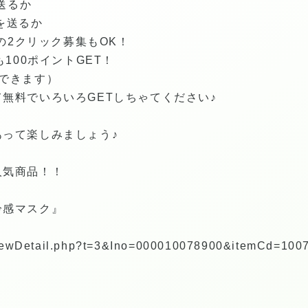
で送るか
を送るか
rでの2クリック募集もOK！
も100ポイントGET！
できます）
無料でいろいろGETしちゃてください♪
って楽しみましょう♪
人気商品！！
冷感マスク』
p/viewDetail.php?t=3&Ino=000010078900&itemCd=10