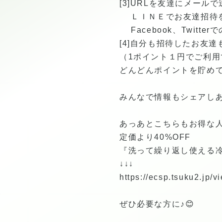
[3]URLを友達にメール
ＬＩＮＥでお友達招待
Facebook、Twitte
[4]自分も招待したお友達
（1ポイント１円でご利用
どんどんポイントを貯めて
みんなで情報もシェアしあ
あっあとこちらもお得な
定価より40%OFF
『洗って繰り返し使える
↓↓↓
https://ecsp.tsuku2.j
ぜひ必要な方に♪😊