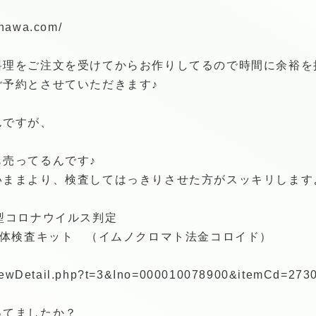
inawa.com/
料理をご注文を受けてからお作りしてるので時間に余裕を
ご予約とさせていただきます♪
んですが、
売ってるんです♪
いままより、検査してはっきりさせた方がスッキリします
新型コロナウイルス判定
IgG 抗体検査キット （イムノクロマト法金コロイド）
p/viewDetail.php?t=3&Ino=000010078900&itemCd=27
ってましたか？