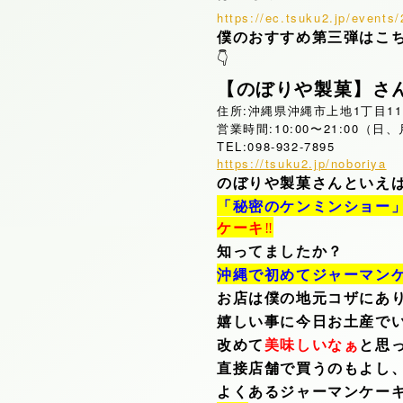
https://ec.tsuku2.jp/event
僕のおすすめ第三弾はこ
👇
【のぼりや製菓】さ
住所:沖縄県沖縄市上地1丁目11
営業時間:10:00〜21:00（日
TEL:098-932-7895
https://tsuku2.jp/noboriya
のぼりや製菓さんといえ
「秘密のケンミンショー」
ケーキ
‼️
知ってましたか？
沖縄で初めてジャーマン
お店は僕の地元コザにあ
嬉しい事に今日お土産で
改めて
美味しいなぁ
と思
直接店舗で買うのもよし
よくあるジャーマンケー