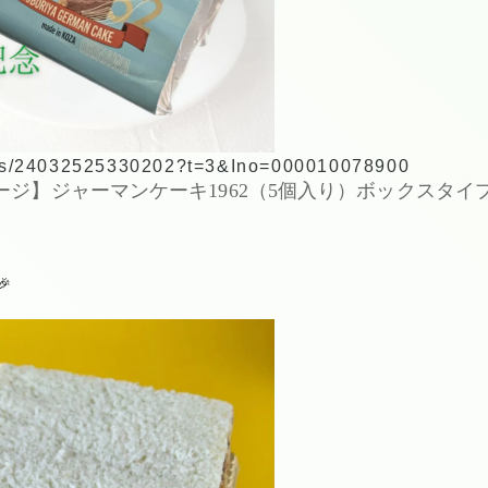
tems/24032525330202?t=3&Ino=000010078900
ージ】ジャーマンケーキ1962（5個入り）ボックスタ
🎉