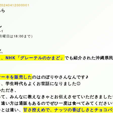
s/20240412000001
ちら
ん
-1
、月曜日は18:00まで）
ば、
、NHK「グレーテルのかまど」
でも紹介された沖縄県
ケーキを販売した
のはのぼりやさんなんです♪
り、学生時代もよくお世話になりました
😊
いただき、
って、みんなに教えなきゃとお伝えさせていただきました
、遠い方は通販もあるのでぜひ一度は食べてみてください
キとは違い、
甘さ控えめで、ナッツの香ばしさとチョコバ