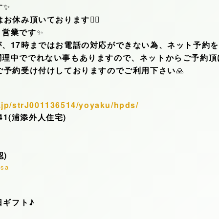
す
✨
はお休み頂いております
🙇‍♂️
り営業です
✨
が、17時まではお電話の対応ができない為、ネット予約
調理中ででれない事もありますので、ネットからご予約頂
ご予約受け付けしておりますのでご利用下さい
🙏
.jp/strJ001136514/yoyaku/hpds/
-41(浦添外人住宅)
認)
asa
日ギフト♪