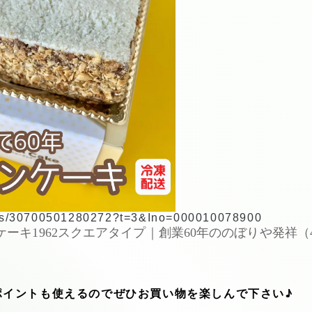
tems/30700501280272?t=3&Ino=000010078900
ーキ1962スクエアタイプ｜創業60年ののぼりや発祥（
ポイントも使えるのでぜひお買い物を楽しんで下さい♪