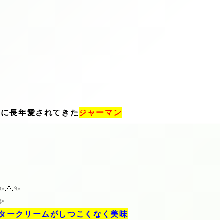
民に長年愛されてきた
ジャーマン
✨🙏✨
✨
タークリームがしつこくなく美味