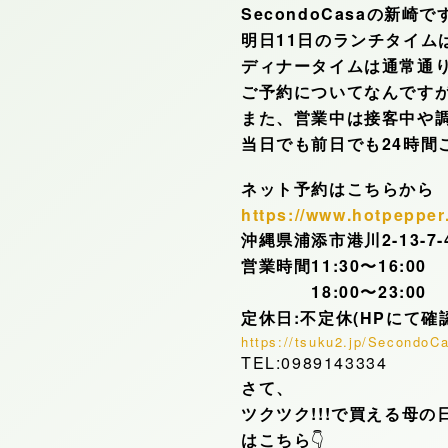
SecondoCasaの新崎で
明日11日のランチタイム
ディナータイムは通常通
ご予約についてなんです
また、営業中は接客中や
当日でも前日でも24時間
ネット予約はこちらから
https://www.hotpepper
沖縄県浦添市港川2-13-7
営業時間11:30〜16:00
18:00〜23:00
定休日:不定休(HPにて確
https://tsuku2.jp/SecondoC
TEL:0989143334
さて、
ツクツク!!!で買える母の
はこちら
👇