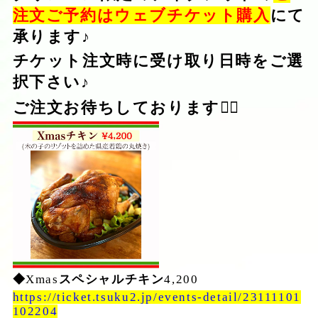
注文ご予約はウェブチケット購入
にて
承ります♪
チケット注文時に受け取り日時をご選
択下さい♪
ご注文お待ちしております
🙇‍♂️
◆
Xmas
スペシャルチキン
4,200
https://ticket.tsuku2.jp/events-detail/23111101
102204