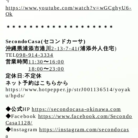
https://www.youtube.com/watch?v=wGCghyU6-
Ok
＊＊＊＊＊＊＊＊＊＊＊＊＊＊＊＊＊＊＊
SecondoCasa(
セコンドカーサ
)
沖縄県浦添市港川
2-13-7-41
(
浦添外人住宅
)
TEL
098-914-3334
営業時間
11:30
〜
16:00
18:00
〜
23:00
定休日
:
不定休
ネット予約はこちらから
https://www.hotpepper.jp/strJ001136514/yoyak
u/hpds/
◆公式
HP
https://secondocasa-okinawa.com
◆
Facebook
https://www.facebook.com/Secondo
Casa1128/
◆
Instagram
https://instagram.com/secondocas
a