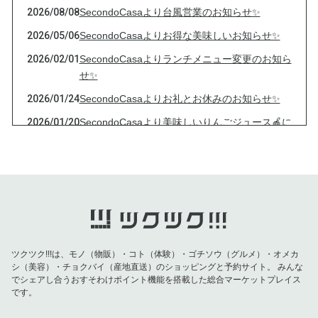
2026/08/08
SecondoCasaより台風営業のお知らせ✨
2026/05/06
SecondoCasaよりお得な美味しいお知らせ✨
2026/02/01
SecondoCasaよりランチメニュー変更のお知ら
せ✨
2026/01/24
SecondoCasaよりお礼とお休みのお知らせ✨
2026/01/20
SecondoCasaより美味しいりんごジュース🍎に
ついて
2025/12/18
SecondoCasaのクリスマステイクアウトメニュ
ー🎄
2025/11/30
SecondoCasaより周年祭と定期便決済のお知ら
せ✨
2025/11/15
SecondoCasaよりオススメイベント✨
ツクツク!!!は、モノ（物販）・コト（体験）・ゴチソウ（グルメ）・オメカ
2025/11/02
SecondoCasaより周年祭と特典のお知らせ✨
シ（美容）・チョクバイ（産地直送）のショッピングと予約サイト。
みんな
でシェアし合うおすそわけポイント機能を搭載した総合マーケットプレイス
2025/10/29
SecondoCasaよりお休みと周年祭について✨
です。
2025/10/07
SecondoCasaよりフードレスキューのお願い🙏