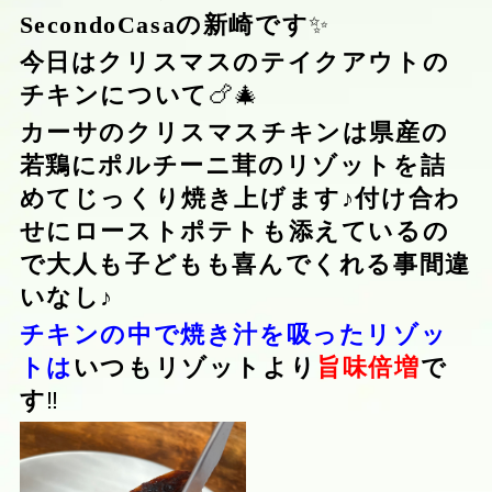
SecondoCasa
の新崎です
✨
今日はクリスマスのテイクアウトの
チキンについて
🍗🎄
カーサのクリスマスチキンは県産の
若鶏にポルチーニ茸のリゾットを詰
めてじっくり焼き上げます♪付け合わ
せにローストポテトも添えているの
で大人も子どもも喜んでくれる事間違
いなし♪
チキンの中で焼き汁を吸ったリゾッ
トは
いつもリゾットより
旨味倍増
で
す
‼️