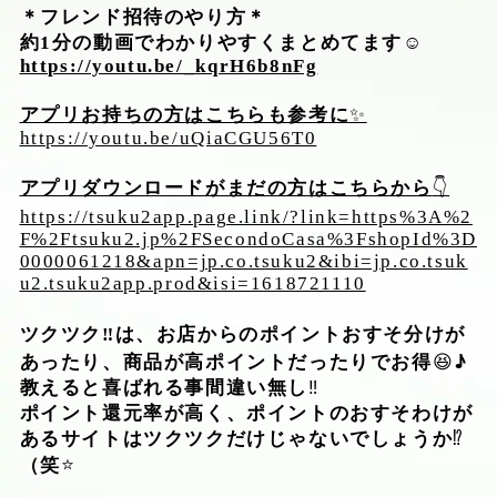
＊フレンド招待のやり方＊
約
1
分の動画でわかりやすくまとめてます
☺️
https://youtu.be/_kqrH6b8nFg
アプリお持ちの方はこちらも参考に
✨
https://youtu.be/uQiaCGU56T0
アプリダウンロードがまだの方はこちらから
👇
https://tsuku2app.page.link/?link=https%3A%2
F%2Ftsuku2.jp%2FSecondoCasa%3FshopId%3D
0000061218&apn=jp.co.tsuku2&ibi=jp.co.tsuk
u2.tsuku2app.prod&isi=1618721110
‼︎
ツクツク
は、お店からのポイントおすそ分けが
♪
あったり、商品が高ポイントだったりでお得
😆
教えると喜ばれる事間違い無し
‼️
ポイント還元率が高く、ポイントのおすそわけが
あるサイトはツクツクだけじゃないでしょうか
⁉️
（笑
⭐️