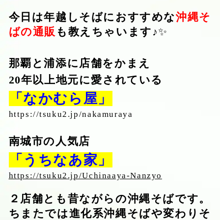
今日は年越しそばにおすすめな
沖縄そ
ばの通販
も教えちゃいます♪
✨
那覇と浦添に店舗をかまえ
20
年以上地元に愛されている
「なかむら屋」
https://tsuku2.jp/nakamuraya
南城市の人気店
「うちなあ家」
https://tsuku2.jp/Uchinaaya-Nanzyo
２店舗とも昔ながらの沖縄そばです。
ちまたでは進化系沖縄そばや変わりそ