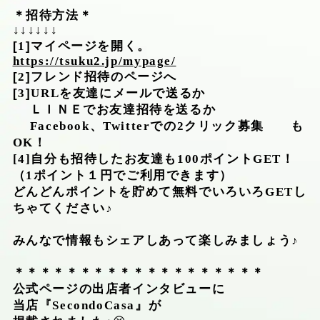
＊招待方法＊
↓↓↓↓↓↓
[
1
]マイページを開く。
https://tsuku2.jp/mypage/
[
2
]フレンド招待のページへ
[
3
]
URL
を友達にメールで送るか
ＬＩＮＥでお友達招待を送るか
Facebook
、
Twitter
での
2
クリック募集 も
OK
！
[
4
]自分も招待したお友達も
100
ポイント
GET
！
（
1
ポイント１円でご利用できます）
どんどんポイントを貯めて無料でいろいろ
GET
し
ちゃてください♪
みんなで情報もシェアしあって楽しみましょう♪
＊＊＊＊＊＊＊＊＊＊＊＊＊＊＊＊＊＊＊
公式ページの出店者インタビューに
当店『
SecondoCasa
』が