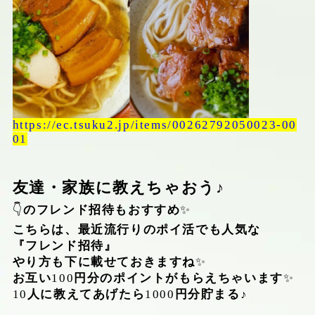
https://ec.tsuku2.jp/items/00262792050023-00
01
友達・家族に教えちゃおう♪
👇
のフレンド招待もおすすめ
✨
こちらは、最近流行りのポイ活でも人気な
『フレンド招待』
やり方も下に載せておきますね
✨
お互い
100
円分のポイントがもらえちゃいます
✨
10
人に教えてあげたら
1000
円分貯まる♪