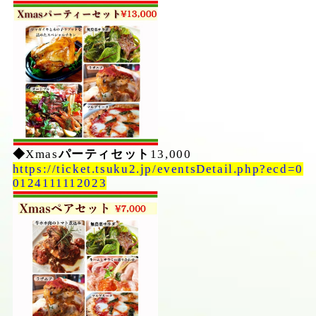
◆
Xmas
パーティセット
13,000
https://ticket.tsuku2.jp/eventsDetail.php?ecd=0
0124111112023