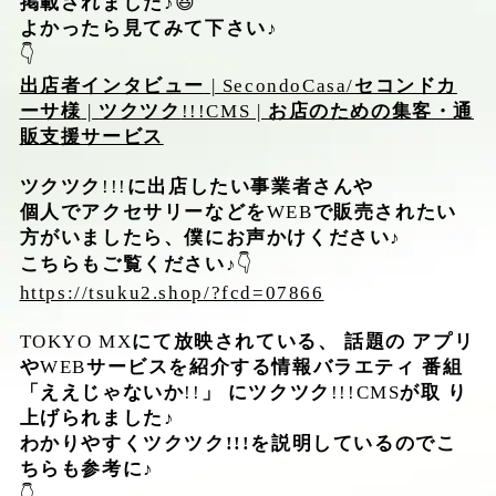
掲載されました♪
😆
よかったら見てみて下さい♪
👇
出店者インタビュー
| SecondoCasa/
セコンドカ
ーサ様
|
ツクツク
!!!CMS |
お店のための集客・通
販支援サービス
ツクツク
!!!
に出店したい事業者さんや
個人でアクセサリーなどを
WEB
で販売されたい
方がいましたら、僕にお声かけください♪
こちらもご覧ください♪
👇
https://tsuku2.shop/?fcd=07866
TOKYO MX
にて放映されている、
話題の
アプリ
や
WEB
サービスを紹介する情報バラエティ
番組
「ええじゃないか
!!
」
にツクツク
!!!CMS
が取
り
上げられました♪
わかりやすくツクツク
!!!
を説明しているのでこ
ちらも参考に♪
👇