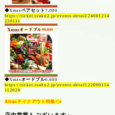
◆
Xmas
ペアセット
7,000
https://ticket.tsuku2.jp/events-detail/24001214
220111
◆
Xmas
オードブル
6,600
https://ticket.tsuku2.jp/events-detail/22000114
112020
Xmasテイクアウト特集👈