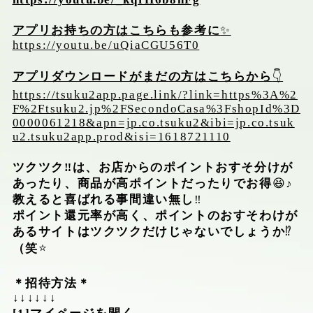
アプリお持ちの方はこちらも参考に
✨
https://youtu.be/uQiaCGU56T0
アプリダウンロードがまだの方はこちらから
👇
https://tsuku2app.page.link/?link=https%3A%2
F%2Ftsuku2.jp%2FSecondoCasa%3FshopId%3D
0000061218&apn=jp.co.tsuku2&ibi=jp.co.tsuk
u2.tsuku2app.prod&isi=1618721110
ツクツク‼︎は、お店からのポイントおすそ分けが
あったり、商品が高ポイントだったりでお得
😆
♪
教えると喜ばれる事間違い無し
‼️
ポイント還元率が高く、ポイントのおすそわけが
あるサイトはツクツクだけじゃないでしょうか
⁉️
（笑
⭐️
＊招待方法＊
↓↓↓↓↓↓