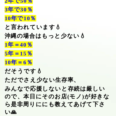
2年で50％
3年で30％
10年で10％
と言われています💧
沖縄の場合はもっと少ない💧
1年＝40％
5年＝15％
10年＝6％
だそうです💧
ただでさえ少ない生存率、
みんなで応援しないと存続は厳しい
ので、本日にそのお店(モノ)が好きな
ら是非周りににも教えてあげて下さ
い🙏