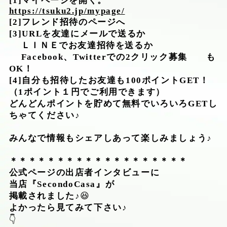
[1]マイページを開く。
https://tsuku2.jp/mypage/
[2]フレンド招待のページへ
[3]URLを友達にメールで送るか
ＬＩＮＥでお友達招待を送るか
Facebook、Twitterでの2クリック募集 も
OK！
[4]自分も招待したお友達も100ポイントGET！
（1ポイント１円でご利用できます）
どんどんポイントを貯めて無料でいろいろGETし
ちゃてください♪
みんなで情報もシェアしあって楽しみましょう♪
＊＊＊＊＊＊＊＊＊＊＊＊＊＊＊＊＊＊＊
公式ページの出店者インタビューに
当店『SecondoCasa』が
掲載されました♪
😆
よかったら見てみて下さい♪
👇