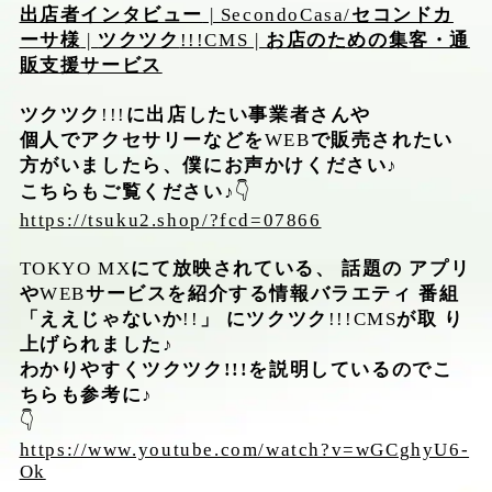
出店者インタビュー
| SecondoCasa/
セコンドカ
ーサ様
|
ツクツク
!!!CMS |
お店のための集客・通
販支援サービス
ツクツク
!!!
に出店したい事業者さんや
個人でアクセサリーなどを
WEB
で販売されたい
方がいましたら、僕にお声かけください♪
こちらもご覧ください♪
👇
https://tsuku2.shop/?fcd=07866
TOKYO MX
にて放映されている、
話題の
アプリ
や
WEB
サービスを紹介する情報バラエティ
番組
「ええじゃないか
!!
」
にツクツク
!!!CMS
が取
り
上げられました♪
わかりやすくツクツク!!!を説明しているのでこ
ちらも参考に♪
👇
https://www.youtube.com/watch?v=wGCghyU6-
Ok