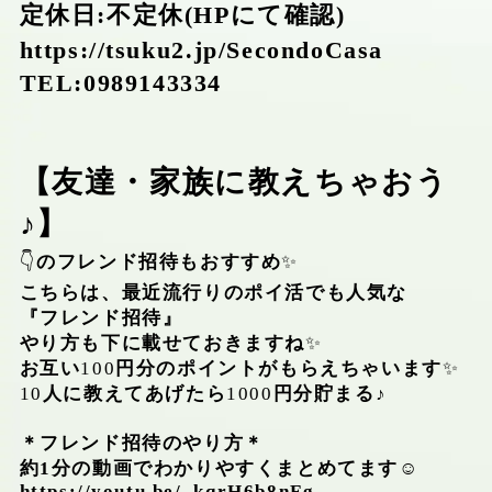
定休日:不定休(HPにて確認)
https://tsuku2.jp/SecondoCasa
TEL:0989143334
【友達・家族に教えちゃおう
♪】
👇
のフレンド招待もおすすめ
✨
こちらは、最近流行りのポイ活でも人気な
『フレンド招待』
やり方も下に載せておきますね
✨
お互い
100
円分のポイントがもらえちゃいます
✨
10
人に教えてあげたら
1000
円分貯まる♪
＊フレンド招待のやり方＊
約1分の動画でわかりやすくまとめてます
☺️
https://youtu.be/_kqrH6b8nFg