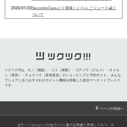
2026/01/20
SecondoCasaより美味しいりんごジュース🍎に
ついて
2025/12/18
SecondoCasaのクリスマステイクアウトメニュ
ー🎄
2025/11/30
SecondoCasaより周年祭と定期便決済のお知ら
せ✨
2025/11/15
SecondoCasaよりオススメイベント✨
2025/11/02
SecondoCasaより周年祭と特典のお知らせ✨
ツクツク!!!は、モノ（物販）・コト（体験）・ゴチソウ（グルメ）・オメカ
2025/10/29
SecondoCasaよりお休みと周年祭について✨
シ（美容）・チョクバイ（産地直送）のショッピングと予約サイト。
みんな
でシェアし合うおすそわけポイント機能を搭載した総合マーケットプレイス
2025/10/07
SecondoCasaよりフードレスキューのお願い🙏
です。
2025/09/30
SecondoCasaより子ども応援チケット定期便に
ついて
2025/09/29
SecondoCasaより営業時間と定期便について
2025/04/29
SecondoCasaよりお休み変更のお知らせ📢
当サイトはDigiCert社発行のSSL電子証明書を使用しており、お