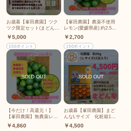
お歳暮【峯田農園】ツク
【峯田農園】農薬不使用
ツク限定セット(まどんな
レモン(愛媛県産) 約2.5kg
2Lサイズ5玉入りもしくL
(約20個入り)
￥5,000
￥2,700
サイズ6玉入り 1箱
＋ 瀬戸内珍味7点セット
150ポイント
150ポイント
【今だけ！高還元！】
お歳暮【峯田農園】まど
【峯田農園】無農薬レモ
んなLサイズ 化粧箱15
ン(愛媛県産) 約4.5kg(約3
玉入
￥4,860
￥4,500
5個入り)