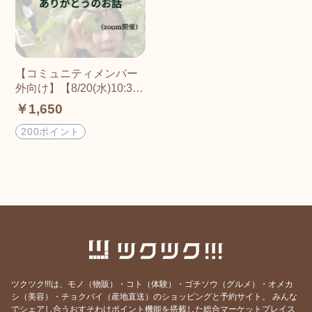
【コミュニティメンバー
外向け】【8/20(水)10:30
開催】働き方に正解はな
￥1,650
い！小学3年生でも分か
る！ありがとうのお話(約
200ポイント
60分、zoom開催)
ツクツク!!!は、モノ（物販）・コト（体験）・ゴチソウ（グルメ）・オメカ
シ（美容）・チョクバイ（産地直送）のショッピングと予約サイト。
みんな
でシェアし合うおすそわけポイント機能を搭載した総合マーケットプレイス