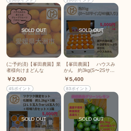
(ご予約済)【峯田農園】業
【峯田農園】 ハウスみ
者様向けまどんな
かん 約3kg(S〜2Sサイ
ズ40個)入り
￥2,500
￥5,400
45ポイント
83ポイント