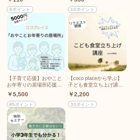
8ポイント
10ポイント
【子育て応援】おやこと
【coco placeから学ぶ】
お年寄りの居場所応援チ
子ども食堂立ち上げ講座
ケット(5000円)
(ミニ)
￥5,500
￥2,200
85ポイント
33ポイント