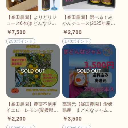
【峯田農園】よりどりジ
【峯田農園】選べる！み
ュース6本(まどんなジュ
かんジュース(2025年産
ース、みかんジュース)セ
温州みかん/まどんな)
￥7,500
￥2,700
ット
250ポイント
170ポイント
【峯田農園】農薬不使用
高還元【峯田農園】愛媛
イエローレモン(愛媛県産)
県産 まどんなジャム 2
約2.5kg(約20個入り)
00g入×2本
￥2,200
￥3,500
150ポイント
100ポイント