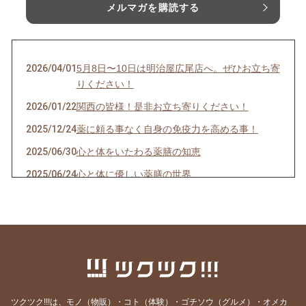
メルマガを購読する
2026/04/01
5月8日〜10日は明治屋広尾店へ。ぜひお立ち寄
りください！
2026/01/22
関西の皆様！是非お立ち寄りください！
2025/12/24
薬に頼る事なく自身の免疫力を高める事！
2025/06/30
心と体をいたわる薬膳の知恵
2025/06/24
心と体に優しい薬膳の世界
2025/02/19
がごめ昆布の「うま味」をさらにアップさせ
る、食材の組み合わせ方
2024/11/22
11月15日は「○○の日」です
2024/10/30
【お買い物＆登録はお済みですか？】ショップ
ファンクラブおすそわけ機能のご紹介
2024/10/17
がごめ昆布製品のかんたんアレンジ その1
ツクツク!!!は、モノ（物販）・コト（体験）・ゴチソウ（グルメ）・オメカ