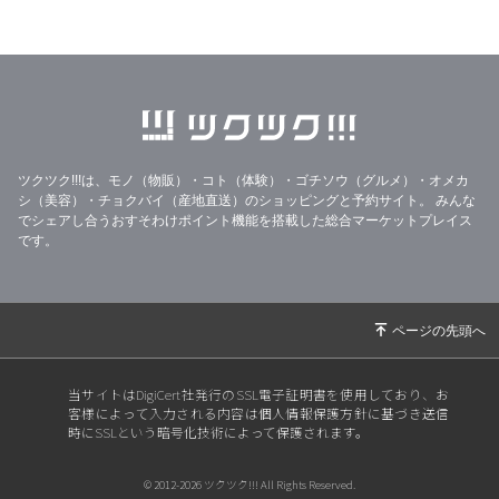
した♪
2026/07/26
【あと2時間】本日23:59まで｜3つのTシャツに
込めた想い🌸
2026/07/26
【本日23:59まで】想いだけじゃない♪5つのこ
だわりチャリティーTシャツです🌸
2026/07/26
【本日26日限定】展示会前夜祭｜Tシャツ再販
ツクツク!!!は、モノ（物販）・コト（体験）・ゴチソウ（グルメ）・オメカ
＆チャリティー企画スタートしています♪
シ（美容）・チョクバイ（産地直送）のショッピングと予約サイト。
みんな
でシェアし合うおすそわけポイント機能を搭載した総合マーケットプレイス
2026/07/25
【前夜祭｜24時間限定】地元・牧之原市へ想い
です。
を届けるチャリティーTシャツ再販のお知らせ
2026/07/22
ノーノー、そのヤドカリは本物です。(ﾟ∀ﾟ)
2026/07/21
「心の目」の視力数値は、どのくらい？
2026/07/20
【静岡展示会まで、あと1週間。私が届けたい
当サイトはDigiCert社発行のSSL電子証明書を使用しており、お
「笑顔」の世界】
客様によって入力される内容は個人情報保護方針に基づき送信
時にSSLという暗号化技術によって保護されます。
2026/07/14
【新月の心晴便り】蟹座の新月。安心できる場
所を思い出す日🦀
© 2012-2026 ツクツク!!! All Rights Reserved.
2026/07/13
【先着32名様プレゼント】10年ぶりの静岡展示