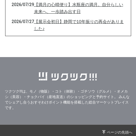
2026/07/29
【満月の心晴便り】水瓶座の満月。自分らしい
未来へ、一歩踏み出す日
2026/07/27
【展示会初日】静岡で10年振りの再会がありま
した♪
2026/07/26
【あと2時間】本日23:59まで｜3つのTシャツに
込めた想い🌸
2026/07/26
【本日23:59まで】想いだけじゃない♪5つのこ
だわりチャリティーTシャツです🌸
2026/07/26
【本日26日限定】展示会前夜祭｜Tシャツ再販
＆チャリティー企画スタートしています♪
2026/07/25
【前夜祭｜24時間限定】地元・牧之原市へ想い
ツクツク!!!は、モノ（物販）・コト（体験）・ゴチソウ（グルメ）・オメカ
を届けるチャリティーTシャツ再販のお知らせ
シ（美容）・チョクバイ（産地直送）のショッピングと予約サイト。
みんな
でシェアし合うおすそわけポイント機能を搭載した総合マーケットプレイス
2026/07/22
ノーノー、そのヤドカリは本物です。(ﾟ∀ﾟ)
です。
2026/07/21
「心の目」の視力数値は、どのくらい？
2026/07/20
【静岡展示会まで、あと1週間。私が届けたい
「笑顔」の世界】