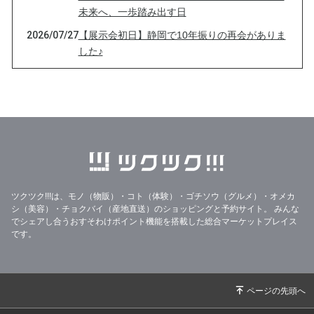
未来へ、一歩踏み出す日
2026/07/27
【展示会初日】静岡で10年振りの再会がありま
した♪
2026/07/26
【あと2時間】本日23:59まで｜3つのTシャツに
込めた想い🌸
2026/07/26
【本日23:59まで】想いだけじゃない♪5つのこ
だわりチャリティーTシャツです🌸
2026/07/26
【本日26日限定】展示会前夜祭｜Tシャツ再販
＆チャリティー企画スタートしています♪
2026/07/25
【前夜祭｜24時間限定】地元・牧之原市へ想い
ツクツク!!!は、モノ（物販）・コト（体験）・ゴチソウ（グルメ）・オメカ
を届けるチャリティーTシャツ再販のお知らせ
シ（美容）・チョクバイ（産地直送）のショッピングと予約サイト。
みんな
でシェアし合うおすそわけポイント機能を搭載した総合マーケットプレイス
2026/07/22
ノーノー、そのヤドカリは本物です。(ﾟ∀ﾟ)
です。
2026/07/21
「心の目」の視力数値は、どのくらい？
2026/07/20
【静岡展示会まで、あと1週間。私が届けたい
「笑顔」の世界】