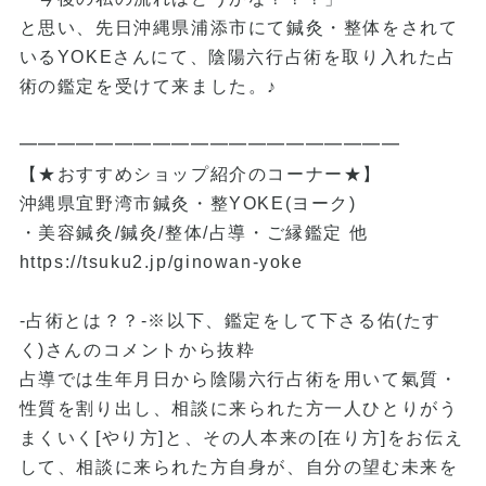
と思い、先日沖縄県浦添市にて鍼灸・整体をされて
いるYOKEさんにて、陰陽六行占術を取り入れた占
術の鑑定を受けて来ました。♪
━━━━━━━━━━━━━━━━━━━━
【★おすすめショップ紹介のコーナー★】
沖縄県宜野湾市鍼灸・整YOKE(ヨーク)
・美容鍼灸/鍼灸/整体/占導・ご縁鑑定 他
https://tsuku2.jp/ginowan-yoke
-占術とは？？-
※以下、鑑定をして下さる佑(たす
く)さんのコメントから抜粋
占導では生年月日から陰陽六行占術を用いて氣質・
性質を割り出し、相談に来られた方一人ひとりがう
まくいく[やり方]と、その人本来の[在り方]をお伝え
して、相談に来られた方自身が、自分の望む未来を