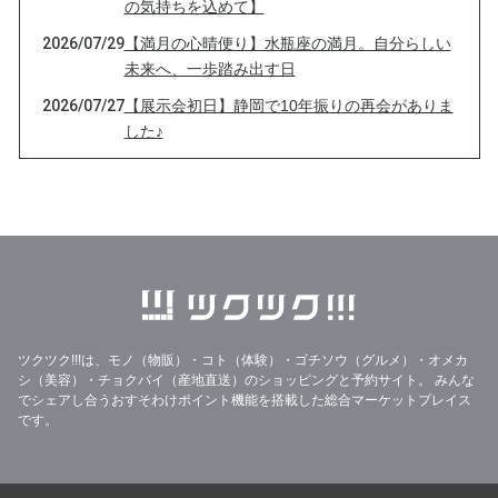
の気持ちを込めて】
2026/07/29
【満月の心晴便り】水瓶座の満月。自分らしい
未来へ、一歩踏み出す日
2026/07/27
【展示会初日】静岡で10年振りの再会がありま
した♪
2026/07/26
【あと2時間】本日23:59まで｜3つのTシャツに
込めた想い🌸
2026/07/26
【本日23:59まで】想いだけじゃない♪5つのこ
だわりチャリティーTシャツです🌸
2026/07/26
【本日26日限定】展示会前夜祭｜Tシャツ再販
＆チャリティー企画スタートしています♪
2026/07/25
【前夜祭｜24時間限定】地元・牧之原市へ想い
ツクツク!!!は、モノ（物販）・コト（体験）・ゴチソウ（グルメ）・オメカ
を届けるチャリティーTシャツ再販のお知らせ
シ（美容）・チョクバイ（産地直送）のショッピングと予約サイト。
みんな
でシェアし合うおすそわけポイント機能を搭載した総合マーケットプレイス
2026/07/22
ノーノー、そのヤドカリは本物です。(ﾟ∀ﾟ)
です。
2026/07/21
「心の目」の視力数値は、どのくらい？
2026/07/20
【静岡展示会まで、あと1週間。私が届けたい