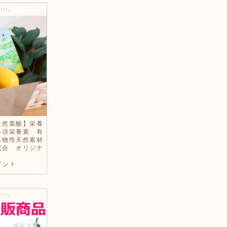
!!」
天然葉酸】栄養
必須栄養素 有
植物性天然素材
配合 オリジナ
イント
!!」