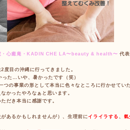
庵・KADIN CHE LA〜beauty & health〜
代表
生2度目の沖縄に行ってきました。
かった…いや、暑かったです（笑）
を一つの事業の形として本当に色々なところに行かせてい
えなかったやろなぁと思います。
いただき
本当に感謝です。
史があるかもしれませんが）、生理前に
イライラする
、
氣
。