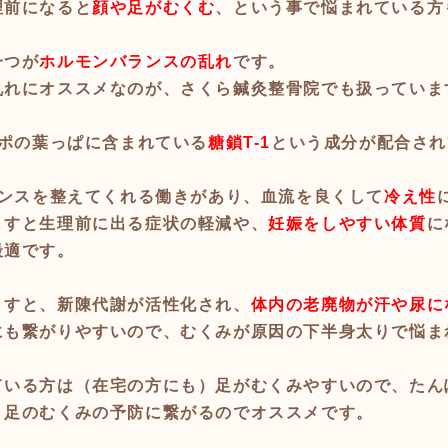
理前になると
顔や足がむくむ
、という事で悩まれている方
一つが
ホルモンバランスの乱れ
です。
れにオススメなのが、さくら鍼灸整骨院でも扱っています
ポポの葉っぱに含まれている
糖鎖T-1
という成分が配合され
ランスを整えてくれる働きがあり、血流を良くして
冷え性
ますと生理前に出る症状の軽減や、
妊娠をしやすい体質
に
最適です。
ますと、新陳代謝が活性化され、
体内の老廃物が汗や尿に
にも繋がりやすいので、むくみが原因の下半身太りで悩ま
いる方は（在宅の方にも）足がむくみやすいので、たんぽ
、足のむくみの予防に繋がるのでオススメです。