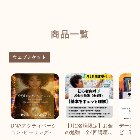
商品一覧
ウェブチケット
DNAアクティベーシ
【月2名様限定】お金
データ編
ョン~ヒーリング~
の勉強 全4回講座
ど 事務
（1回60分）