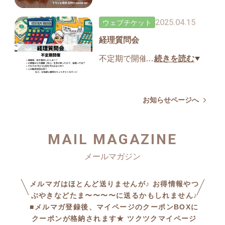
味ある人、読んでてアウトプ
ットしたい人！
2025.04.15
ウェブチケット
集まれ〜😄
経理質問会
読んでる人にしか話せない‼︎
推しポイントをシェアしよう♪
不定期で開催しています。
…
続きを読む
待てない‼︎ という方は、お気軽
何度読んでも、感銘、気付き
にお問い合わせください😄
があるこの本。
お知らせページへ
でも読んだからって習慣にな
らない悲しみ〜
MAIL MAGAZINE
気楽に触れる環境を作りまし
た♪
詳細はお問い合わせください
メルマガはほとんど送りませんが♪ お得情報やつ
😄
ぶやきなどたま〜〜〜〜に送るかもしれません♪
■メルマガ登録後、マイページのクーポンBOXに
クーポンが格納されます★ ツクツクマイページ