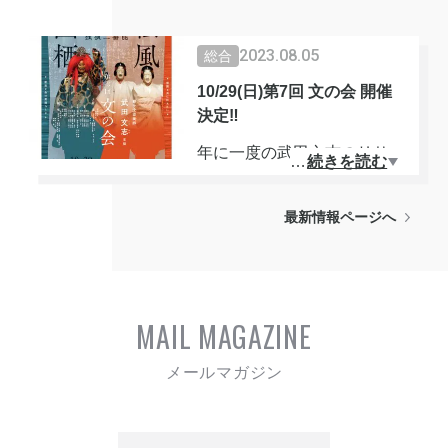
2023.08.05
総合
10/29(日)第7回 文の会 開催
決定‼
年に一度の武田文志のリサイ
…
続きを読む
タル公演‼
最新情報ページへ
今年は白血病発覚より10年経
過の節目となり、人生初の独
演二番能として開催。
MAIL MAGAZINE
能は、秋の名曲「松風」と、
病気発覚当時の深いエピソー
ドがある「國栖」を上演。