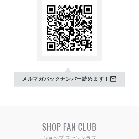
26世宗家・観世清和、観世分
家・観世銕之丞両師をはじ
め、野村萬斎他、錚々たる演
者による見どころ満載の催
し。
mail
メルマガバックナンバー読めます！
SHOP FAN CLUB