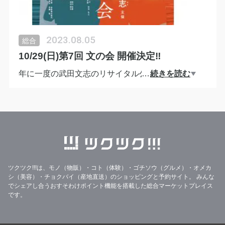
2023.08.05
総合
10/29(日)第7回 文の会 開催決定‼
年に一度の武田文志のリサイタル公演‼
…
続きを読む
今年は白血病発覚より10年経過の節目となり、人生
初の独演二番能として開催。
能は、秋の名曲「松風」と、病気発覚当時の深いエ
ピソードがある「國栖」を上演。
ツクツク!!!は、モノ（物販）・コト（体験）・ゴチソウ（グルメ）・オメカ
シ（美容）・チョクバイ（産地直送）のショッピングと予約サイト。
みんな
26世宗家・観世清和、観世分家・観世銕之丞両師を
でシェアし合うおすそわけポイント機能を搭載した総合マーケットプレイス
はじめ、野村萬斎他、錚々たる演者による見どころ
です。
満載の催し。