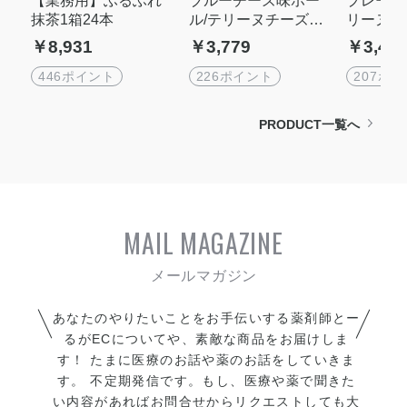
抹茶1箱24本
ル/テリーヌチーズ☆
リーヌチ
まるでチーズ☆北海
でチーズ
￥8,931
￥3,779
￥3,45
道チーズ使用『グル
ーズ使用
テンフリー』
フリー』
446ポイント
226ポイント
207ポ
PRODUCT一覧へ
MAIL MAGAZINE
あなたのやりたいことをお手伝いする薬剤師とー
るがECについてや、素敵な商品をお届けしま
す！ たまに医療のお話や薬のお話をしていきま
す。 不定期発信です。もし、医療や薬で聞きた
い内容があればお問合せからリクエストしても大