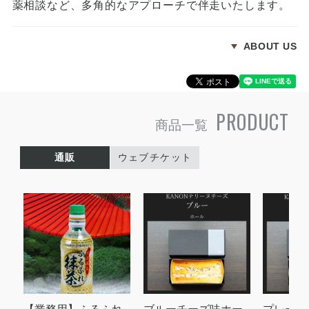
薬相談など、多角的なアプローチで伴走いたします。
ABOUT US
PRODUCT
商品一覧
通販
ウェブチケット
【業務用】ふるふれ
ブルーチーズ味ホー
プレーン