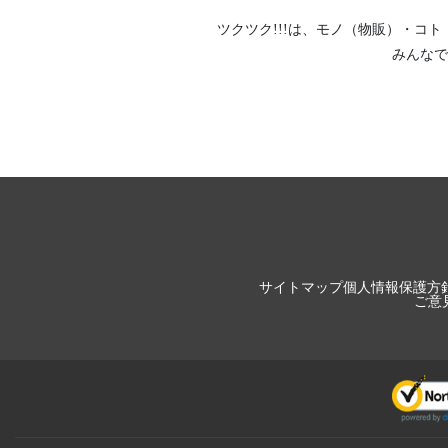
ツクツク!!!は、
モノ（物販）
・
コト
みんなで
サイトマップ
個人情報保護方
ご意