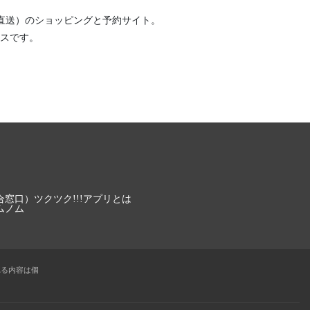
直送）
のショッピングと予約サイト。
スです。
合窓口）
ツクツク!!!アプリとは
ムノム
れる内容は個