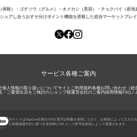
（体験）
・
ゴチソウ（グルメ）
・
オメカシ（美容）
・
チョクバイ（産地
シェアし合う
おすそ分けポイント機能
を搭載した総合マーケットプレイ
サービス各種ご案内
針
個人情報の取り扱いについて
サイトご利用規約
各種お問い合わせ（総
見・ご要望
出店をご検討のショップ様
運営会社のご案内
採用情報
FAQ
ノ
当サイトはDigiCert社発行のSSL電子証明書を使用しており、お客様によって入力さ
人情報保護方針に基づき送信時にSSLという暗号化技術によって保護されます。