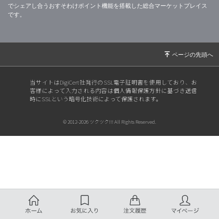
でシェアし合うおすそわけポイント機能を搭載した総合マーケットプレイス
です。
当サイトはDigiCert社発行のSSL電子証明書を使用しており、お
客様によって入力される内容は個人情報保護方針に基づき送信
時にSSLという暗号化技術によって保護されます。
© 2012-2026 ツクツク!!! All Rights Reserved.